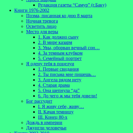
Редакция газеты “Самур” (г.Баку)
Книги 1976-2002
Поэма, писанная ко дню 8 марта
Ночная тревога
Осветить лицо
Место для веры
1. Как должно сыну
2. В мире казарм
3. Увы, оборван вечный сон…
4. За темным клубком
5. Семейный портрет
Я одену тебя в поцелуи
1. Первые свидания
2. Ты письма мне пишешь…
3. Ангела рядом нету
4. Старая драма
5. Она шепнула “да”
6. До чего ж мы тебя довели!
Бог рассудит
I. Я живу себе, живу…
II. Качая темницу
III. Конец 80-х
Дождь в империи
Джунгли человечьи