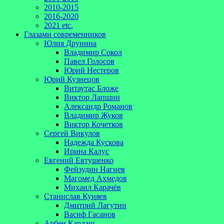
2010-2015
2016-2020
2021 etc.
Глазами современников
Юлия Друнина
Владимир Сокол
Павел Голосов
Юрий Нестеров
Юрий Кузнецов
Витаутас Бложе
Виктор Лапшин
Александр Романов
Владимир Жуков
Виктор Кочетков
Сергей Викулов
Надежда Кускова
Ирина Калус
Евгений Евтушенко
Фейзудин Нагиев
Магомед Ахмедов
Михаил Карачёв
Станислав Куняев
Дмитрий Лагутин
Васиф Гасанов
Арбен Кардаш