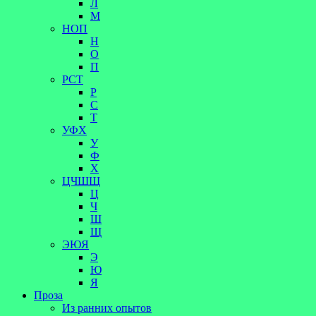
Л
М
НОП
Н
О
П
РСТ
Р
С
Т
УФХ
У
Ф
Х
ЦЧШЩ
Ц
Ч
Ш
Щ
ЭЮЯ
Э
Ю
Я
Проза
Из ранних опытов