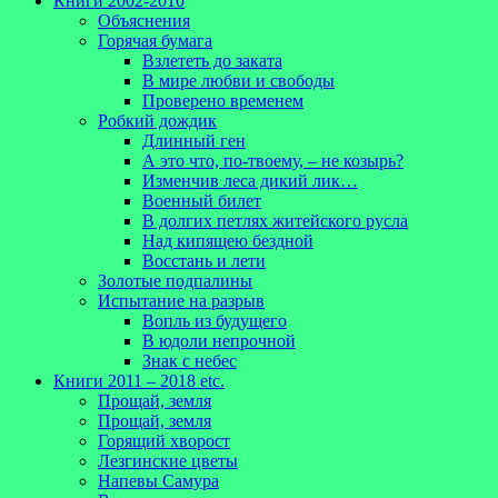
Книги 2002-2010
Объяснения
Горячая бумага
Взлететь до заката
В мире любви и свободы
Проверено временем
Робкий дождик
Длинный ген
А это что, по-твоему, – не козырь?
Изменчив леса дикий лик…
Военный билет
В долгих петлях житейского русла
Над кипящею бездной
Восстань и лети
Золотые подпалины
Испытание на разрыв
Вопль из будущего
В юдоли непрочной
Знак с небес
Книги 2011 – 2018 etc.
Прощай, земля
Прощай, земля
Горящий хворост
Лезгинские цветы
Напевы Самура