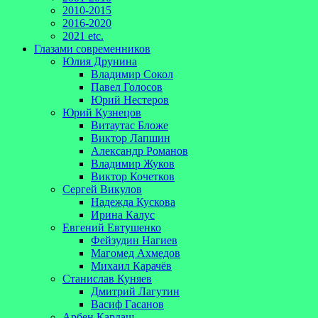
2010-2015
2016-2020
2021 etc.
Глазами современников
Юлия Друнина
Владимир Сокол
Павел Голосов
Юрий Нестеров
Юрий Кузнецов
Витаутас Бложе
Виктор Лапшин
Александр Романов
Владимир Жуков
Виктор Кочетков
Сергей Викулов
Надежда Кускова
Ирина Калус
Евгений Евтушенко
Фейзудин Нагиев
Магомед Ахмедов
Михаил Карачёв
Станислав Куняев
Дмитрий Лагутин
Васиф Гасанов
Арбен Кардаш