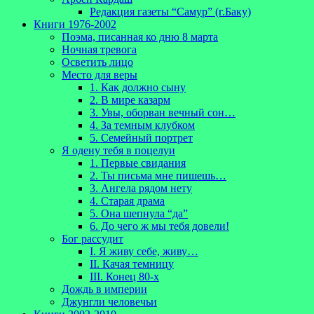
Редакция газеты “Самур” (г.Баку)
Книги 1976-2002
Поэма, писанная ко дню 8 марта
Ночная тревога
Осветить лицо
Место для веры
1. Как должно сыну
2. В мире казарм
3. Увы, оборван вечный сон…
4. За темным клубком
5. Семейный портрет
Я одену тебя в поцелуи
1. Первые свидания
2. Ты письма мне пишешь…
3. Ангела рядом нету
4. Старая драма
5. Она шепнула “да”
6. До чего ж мы тебя довели!
Бог рассудит
I. Я живу себе, живу…
II. Качая темницу
III. Конец 80-х
Дождь в империи
Джунгли человечьи