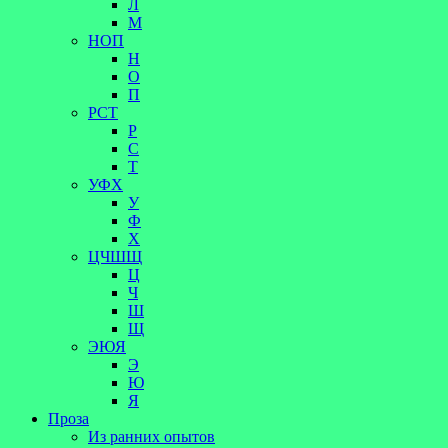
Л
М
НОП
Н
О
П
РСТ
Р
С
Т
УФХ
У
Ф
Х
ЦЧШЩ
Ц
Ч
Ш
Щ
ЭЮЯ
Э
Ю
Я
Проза
Из ранних опытов