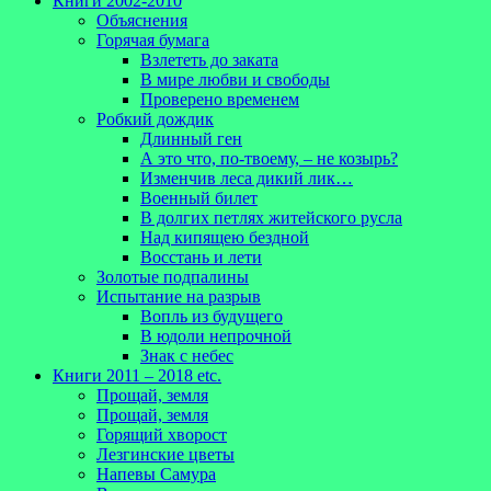
Книги 2002-2010
Объяснения
Горячая бумага
Взлететь до заката
В мире любви и свободы
Проверено временем
Робкий дождик
Длинный ген
А это что, по-твоему, – не козырь?
Изменчив леса дикий лик…
Военный билет
В долгих петлях житейского русла
Над кипящею бездной
Восстань и лети
Золотые подпалины
Испытание на разрыв
Вопль из будущего
В юдоли непрочной
Знак с небес
Книги 2011 – 2018 etc.
Прощай, земля
Прощай, земля
Горящий хворост
Лезгинские цветы
Напевы Самура