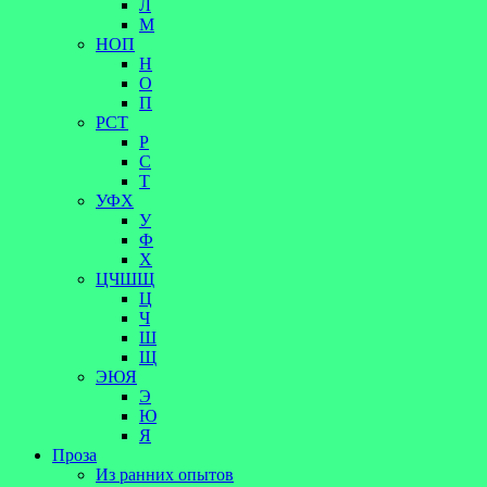
Л
М
НОП
Н
О
П
РСТ
Р
С
Т
УФХ
У
Ф
Х
ЦЧШЩ
Ц
Ч
Ш
Щ
ЭЮЯ
Э
Ю
Я
Проза
Из ранних опытов