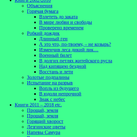
Книги 2002-2010
Объяснения
Горячая бумага
Взлететь до заката
В мире любви и свободы
Проверено временем
Робкий дождик
Длинный ген
А это что, по-твоему, – не козырь?
Изменчив леса дикий лик…
Военный билет
В долгих петлях житейского русла
Над кипящею бездной
Восстань и лети
Золотые подпалины
Испытание на разрыв
Вопль из будущего
В юдоли непрочной
Знак с небес
Книги 2011 – 2018 etc.
Прощай, земля
Прощай, земля
Горящий хворост
Лезгинские цветы
Напевы Самура