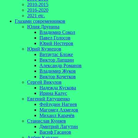
2010-2015
2016-2020
2021 etc.
Глазами современников
Юлия Друнина
Владимир Сокол
Павел Голосов
Юрий Нестеров
Юрий Кузнецов
Витаутас Бложе
Виктор Лапшин
Александр Романов
Владимир Жуков
Виктор Кочетков
Сергей Викулов
Надежда Кускова
Ирина Калус
Евгений Евтушенко
Фейзудин Нагиев
Магомед Ахмедов
Михаил Карачёв
Станислав Куняев
Дмитрий Лагутин
Васиф Гасанов
Арбен Кардаш