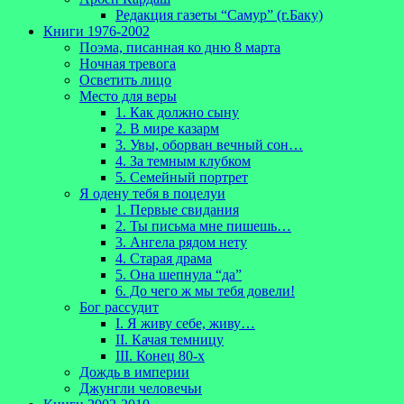
Редакция газеты “Самур” (г.Баку)
Книги 1976-2002
Поэма, писанная ко дню 8 марта
Ночная тревога
Осветить лицо
Место для веры
1. Как должно сыну
2. В мире казарм
3. Увы, оборван вечный сон…
4. За темным клубком
5. Семейный портрет
Я одену тебя в поцелуи
1. Первые свидания
2. Ты письма мне пишешь…
3. Ангела рядом нету
4. Старая драма
5. Она шепнула “да”
6. До чего ж мы тебя довели!
Бог рассудит
I. Я живу себе, живу…
II. Качая темницу
III. Конец 80-х
Дождь в империи
Джунгли человечьи