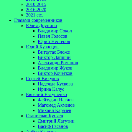
2010-2015
2016-2020
2021 etc.
Глазами современников
Юлия Друнина
Владимир Сокол
Павел Голосов
Юрий Нестеров
Юрий Кузнецов
Витаутас Бложе
Виктор Лапшин
Александр Романов
Владимир Жуков
Виктор Кочетков
Сергей Викулов
Надежда Кускова
Ирина Калус
Евгений Евтушенко
Фейзудин Нагиев
Магомед Ахмедов
Михаил Карачёв
Станислав Куняев
Дмитрий Лагутин
Васиф Гасанов
Арбен Кардаш