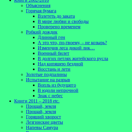
Книги 2002-2010
Объяснения
Горячая бумага
Взлететь до заката
В мире любви и свободы
Проверено временем
Робкий дождик
Длинный ген
А это что, по-твоему, – не козырь?
Изменчив леса дикий лик…
Военный билет
В долгих петлях житейского русла
Над кипящею бездной
Восстань и лети
Золотые подпалины
Испытание на разрыв
Вопль из будущего
В юдоли непрочной
Знак с небес
Книги 2011 – 2018 etc.
Прощай, земля
Прощай, земля
Горящий хворост
Лезгинские цветы
Напевы Самура