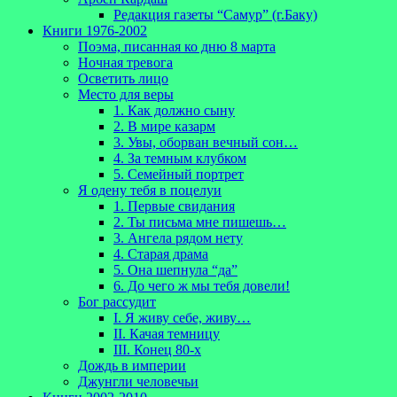
Редакция газеты “Самур” (г.Баку)
Книги 1976-2002
Поэма, писанная ко дню 8 марта
Ночная тревога
Осветить лицо
Место для веры
1. Как должно сыну
2. В мире казарм
3. Увы, оборван вечный сон…
4. За темным клубком
5. Семейный портрет
Я одену тебя в поцелуи
1. Первые свидания
2. Ты письма мне пишешь…
3. Ангела рядом нету
4. Старая драма
5. Она шепнула “да”
6. До чего ж мы тебя довели!
Бог рассудит
I. Я живу себе, живу…
II. Качая темницу
III. Конец 80-х
Дождь в империи
Джунгли человечьи