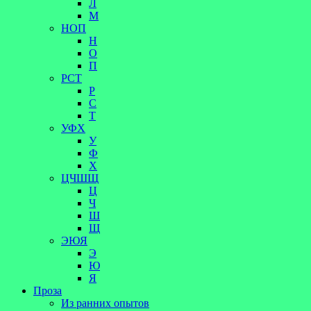
Л
М
НОП
Н
О
П
РСТ
Р
С
Т
УФХ
У
Ф
Х
ЦЧШЩ
Ц
Ч
Ш
Щ
ЭЮЯ
Э
Ю
Я
Проза
Из ранних опытов