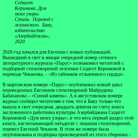
Седагет
Керимова. Дум
моих узоры.
Стихи. Перевод с
лезгинского. Баку,
издательство
«Азербайджан»,
2020
2020 год начался для Евгения с новых публикаций.
Вышедший в свет в январе очередной номер сетевого
литературного журнала «Парус» познакомил читателей с
подборкой стихотворений лезгинки Седагет Керимовой в
переводе Чеканова, – «Из тайников отзывчивого сердца».
В мартовском номере «Парус» опубликовал новый цикл
переведенных Евгением стихотворений Майрудина
Бабаханова – «Синий камень». А в августовском номере
журнал сообщил читателям о том, что в Баку только что
вышла в свет очередная, двадцать девятая по счету книга
заслуженного работника культуры Азербайджана Седагет
Керимовой «Дум моих узоры», и что весь первый раздел этой
книги, насчитывающий пятьдесят с лишним стихотворений,
перевел Евгений Чеканов. В этом же номере была
опубликована и подборка произведений из этого сборника –