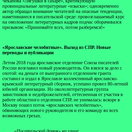
Чеканова «Лягушки в сахаре», критикующую
провинциальные литературные «изыски»; одновременно
автор обращал внимание читателей на опасные тенденции,
наметившиеся в писательской среде: провозглашаемый курс
на омоложение литературных кадров подчас оборачивался
призывом: «Принимайте всех, потом разберемся!»
«Ярославские челобитные». Выход из СПР. Новые
переводы и публикации
Летом 2018 года ярославское отделение Союза писателей
России возглавил новый руководитель. Он взялся за дело с
охотой: на деньги от выигранного отделением гранта
составил и издал в Ярославле коллективный ярославско-
крымский литературный сборник, успешно провел 80-летний
юбилей организации. Но окололитературная группа
завистников и недоброжелателей, оттесненная от участия в
работе областного отделения СПР, не унималась: вскоре в
Москву пошел поток «ярославских челобитных»,
обвиняющих нового руководителя и его команду во всех
возможных грехах.
«Писательский домик» на улице