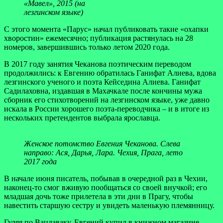
«Мавел», 2015 (на
лезгинском языке)
С этого момента «Парус» начал публиковать такие «охапки
хворостин» ежемесячно; публикация растянулась на 28
номеров, завершившись только летом 2020 года.
В 2017 году занятия Чеканова поэтическим переводом
продолжились: к Евгению обратилась Ганифат Алиева, вдова
лезгинского ученого и поэта Кейседина Алиева. Ганифат
Садилаховна, издавшая в Махачкале после кончины мужа
сборник его стихотворений на лезгинском языке, уже давно
искала в России хорошего поэта-переводчика – и в итоге из
нескольких претендентов выбрала ярославца.
Женское потомство Евгения Чеканова. Слева
направо: Ася, Дарья, Лара. Чехия, Прага, лето
2017 года
В начале июня писатель, побывав в очередной раз в Чехии,
наконец-то смог вживую пообщаться со своей внучкой; его
младшая дочь тоже прилетела в эти дни в Прагу, чтобы
навестить старшую сестру и увидеть маленькую племянницу.
Гуляя по Вацлаваку, Евгений купил в книжном магазине