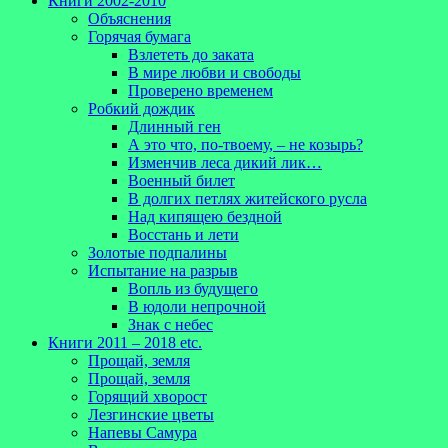
Книги 2002-2010
Объяснения
Горячая бумага
Взлететь до заката
В мире любви и свободы
Проверено временем
Робкий дождик
Длинный ген
А это что, по-твоему, – не козырь?
Изменчив леса дикий лик…
Военный билет
В долгих петлях житейского русла
Над кипящею бездной
Восстань и лети
Золотые подпалины
Испытание на разрыв
Вопль из будущего
В юдоли непрочной
Знак с небес
Книги 2011 – 2018 etc.
Прощай, земля
Прощай, земля
Горящий хворост
Лезгинские цветы
Напевы Самура