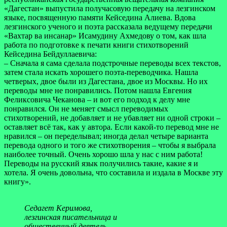
«Дагестан» выпустила получасовую передачу на лезгинском
языке, посвященную памяти Кейседина Алиева. Вдова
лезгинского ученого и поэта рассказала ведущему передачи
«Вахтар ва инсанар» Исамудину Ахмедову о том, как шла
работа по подготовке к печати книги стихотворений
Кейседина Бейдуллаевича:
– Сначала я сама сделала подстрочные переводы всех текстов,
затем стала искать хорошего поэта-переводчика. Нашла
четверых, двое были из Дагестана, двое из Москвы. Но их
переводы мне не понравились. Потом нашла Евгения
Феликсовича Чеканова – и вот его подход к делу мне
понравился. Он не меняет смысл переводимых
стихотворений, не добавляет и не убавляет ни одной строки –
оставляет всё так, как у автора. Если какой-то перевод мне не
нравился – он переделывал; иногда делал четыре варианта
перевода одного и того же стихотворения – чтобы я выбрала
наиболее точный. Очень хорошо шла у нас с ним работа!
Переводы на русский язык получились такие, какие я и
хотела. Я очень довольна, что составила и издала в Москве эту
книгу».
Седагет Керимова,
лезгинская писательница и
общественный деятель