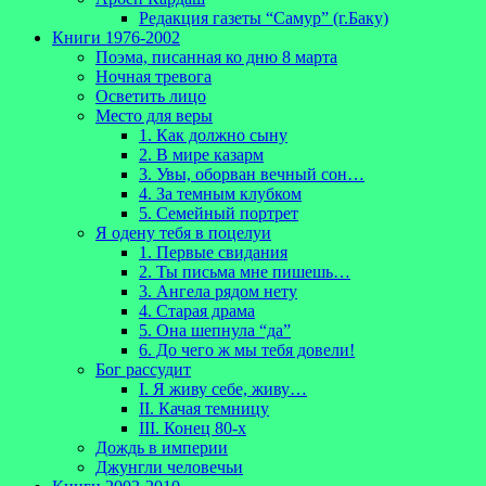
Редакция газеты “Самур” (г.Баку)
Книги 1976-2002
Поэма, писанная ко дню 8 марта
Ночная тревога
Осветить лицо
Место для веры
1. Как должно сыну
2. В мире казарм
3. Увы, оборван вечный сон…
4. За темным клубком
5. Семейный портрет
Я одену тебя в поцелуи
1. Первые свидания
2. Ты письма мне пишешь…
3. Ангела рядом нету
4. Старая драма
5. Она шепнула “да”
6. До чего ж мы тебя довели!
Бог рассудит
I. Я живу себе, живу…
II. Качая темницу
III. Конец 80-х
Дождь в империи
Джунгли человечьи