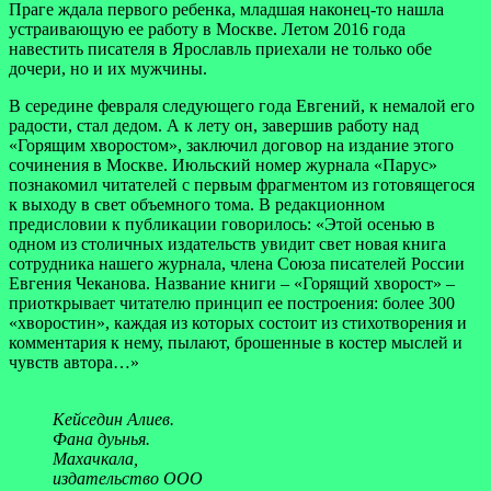
Праге ждала первого ребенка, младшая наконец-то нашла
устраивающую ее работу в Москве. Летом 2016 года
навестить писателя в Ярославль приехали не только обе
дочери, но и их мужчины.
В середине февраля следующего года Евгений, к немалой его
радости, стал дедом. А к лету он, завершив работу над
«Горящим хворостом», заключил договор на издание этого
сочинения в Москве. Июльский номер журнала «Парус»
познакомил читателей с первым фрагментом из готовящегося
к выходу в свет объемного тома. В редакционном
предисловии к публикации говорилось: «Этой осенью в
одном из столичных издательств увидит свет новая книга
сотрудника нашего журнала, члена Союза писателей России
Евгения Чеканова. Название книги – «Горящий хворост» –
приоткрывает читателю принцип ее построения: более 300
«хворостин», каждая из которых состоит из стихотворения и
комментария к нему, пылают, брошенные в костер мыслей и
чувств автора…»
Кейседин Алиев.
Фана дуьнья.
Махачкала,
издательство ООО