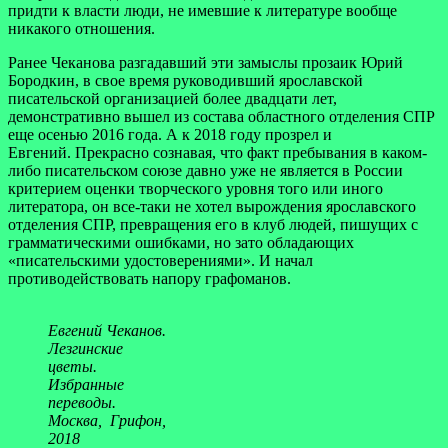
придти к власти люди, не имевшие к литературе вообще
никакого отношения.
Ранее Чеканова разгадавший эти замыслы прозаик Юрий
Бородкин, в свое время руководивший ярославской
писательской организацией более двадцати лет,
демонстративно вышел из состава областного отделения СПР
еще осенью 2016 года. А к 2018 году прозрел и
Евгений. Прекрасно сознавая, что факт пребывания в каком-
либо писательском союзе давно уже не является в России
критерием оценки творческого уровня того или иного
литератора, он все-таки не хотел вырождения ярославского
отделения СПР, превращения его в клуб людей, пишущих с
грамматическими ошибками, но зато обладающих
«писательскими удостоверениями». И начал
противодействовать напору графоманов.
Евгений Чеканов.
Лезгинские
цветы.
Избранные
переводы.
Москва, Грифон,
2018