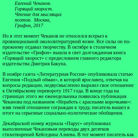
Евгений Чеканов.
Горящий хворост.
Чтение для мыслящих
поэтов. Москва,
Грифон, 2017
Но в этот момент Чеканов не относился всерьез к
провинциальной окололитературной возне. Все силы он по-
прежнему отдавал творчеству. В октябре в столичном
издательстве «Грифон» вышла в свет долгожданная книга
«Горящий хворост» с предисловием главного редактора
издательства Дмитрия Бакуна.
В ноябре газета «Литературная Россия» опубликовала статью
Евгения «Подлый обман», в которой ярославец, отвечая на
вопросы редакции, недвусмысленно выразил свое отношение
к Октябрьскому перевороту 1917 года. В конце года на
страницах этого же еженедельника появилась публикация
Чеканова под названием «Неработь с красными корочками»:
взяв темой отношение сограждан к труду, писатель вышел в
итоге на серьезные социально-политические обобщения.
Декабрьский номер журнала «Парус» опубликовал
выполненные Чекановым переводы двух десятков
стихотворений Кейседина Алиева. В тот момент писатель как