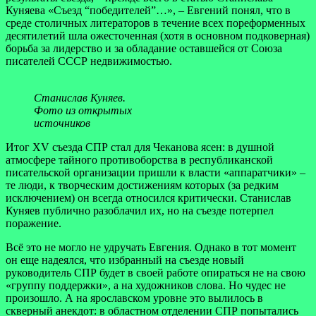
Куняева «Съезд “победителей”…», – Евгений понял, что в
среде столичных литераторов в течение всех пореформенных
десятилетий шла ожесточенная (хотя в основном подковерная)
борьба за лидерство и за обладание оставшейся от Союза
писателей СССР недвижимостью.
Станислав Куняев.
Фото из открытых
источников
Итог XV съезда СПР стал для Чеканова ясен: в душной
атмосфере тайного противоборства в республиканской
писательской организации пришли к власти «аппаратчики» –
те люди, к творческим достижениям которых (за редким
исключением) он всегда относился критически. Станислав
Куняев публично разоблачил их, но на съезде потерпел
поражение.
Всё это не могло не удручать Евгения. Однако в тот момент
он еще надеялся, что избранный на съезде новый
руководитель СПР будет в своей работе опираться не на свою
«группу поддержки», а на художников слова. Но чудес не
произошло. А на ярославском уровне это вылилось в
скверный анекдот: в областном отделении СПР попытались