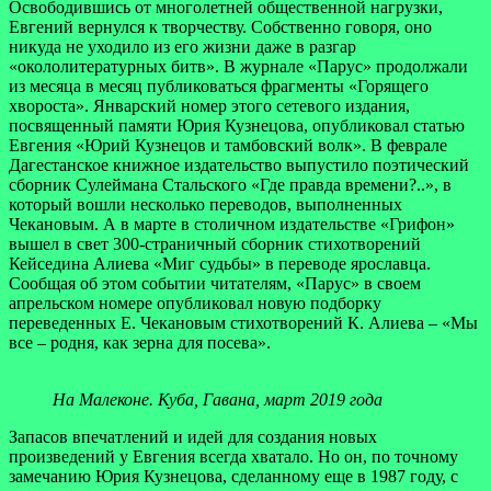
Освободившись от многолетней общественной нагрузки,
Евгений вернулся к творчеству. Собственно говоря, оно
никуда не уходило из его жизни даже в разгар
«окололитературных битв». В журнале «Парус» продолжали
из месяца в месяц публиковаться фрагменты «Горящего
хвороста». Январский номер этого сетевого издания,
посвященный памяти Юрия Кузнецова, опубликовал статью
Евгения «Юрий Кузнецов и тамбовский волк». В феврале
Дагестанское книжное издательство выпустило поэтический
сборник Сулеймана Стальского «Где правда времени?..», в
который вошли несколько переводов, выполненных
Чекановым. А в марте в столичном издательстве «Грифон»
вышел в свет 300-страничный сборник стихотворений
Кейседина Алиева «Миг судьбы» в переводе ярославца.
Сообщая об этом событии читателям, «Парус» в своем
апрельском номере опубликовал новую подборку
переведенных Е. Чекановым стихотворений К. Алиева – «Мы
все – родня, как зерна для посева».
На Малеконе. Куба, Гавана, март 2019 года
Запасов впечатлений и идей для создания новых
произведений у Евгения всегда хватало. Но он, по точному
замечанию Юрия Кузнецова, сделанному еще в 1987 году, с