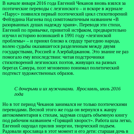
В начале января 2016 года Евгений Чеканов вновь взялся за
поэтические переводы с лезгинского – и вскоре в журнале
«Парус» появился первый поэтический цикл стихотворений
Фейзудина Нагиева под симптоматичным названием «В
разорванных душах надежду храня». Переводя эти стихи,
Евгений по привычке, привитой истфаком, предварительно
изучил историю возникшей в 1991 году «лезгинской
проблемы» – и принял близко к сердцу трагедию народа,
волею судьбы оказавшегося разделенным между двумя
государствами, Россией и Азербайджаном. Это знание не раз
помогало ему впоследствии: читая подстрочники
стихотворений лезгинских поэтов, живущих на разных
берегах Самура, поэт мгновенно понимал политический
подтекст художественных образов.
С дочерьми и их мужчинами. Ярославль, июль 2016
года
Но в тот период Чеканов занимался не только поэтическими
переводами. Весной этого же года он вернулся к жанру
автокомментария к стихам, задумав создать объемную книгу
под рабочим названием «Горящий хворост». Работа шла легко,
Евгений ощущал прилив энергии, творческий подъем.
Радовали ярославца в этот момент и его дети: старшая дочь в