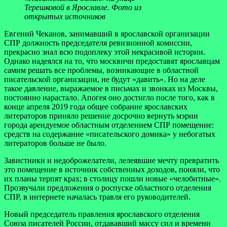
Терешковой в Ярославле. Фото из
открытых источников
Евгений Чеканов, занимавший в ярославской организации
СПР должность председателя ревизионной комиссии,
прекрасно знал всю подоплеку этой некрасивой истории.
Однако надеялся на то, что москвичи предоставят ярославцам
самим решать все проблемы, возникающие в областной
писательской организации, не будут «давить». Но на деле
такое давление, выражаемое в письмах и звонках из Москвы,
постоянно нарастало. Апогея оно достигло после того, как в
конце апреля 2019 года общее собрание ярославских
литераторов приняло решение досрочно вернуть мэрии
города арендуемое областным отделением СПР помещение:
средств на содержание «писательского домика» у небогатых
литераторов больше не было.
Завистники и недоброжелатели, лелеявшие мечту превратить
это помещение в источник собственных доходов, поняли, что
их планы терпят крах; в столицу пошли новые «челобитные».
Прозвучали предложения о роспуске областного отделения
СПР, в интернете началась травля его руководителей.
Новый председатель правления ярославского отделения
Союза писателей России, отдававший массу сил и времени