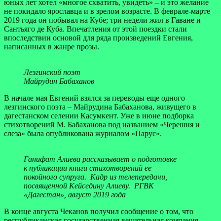
юных лет хотел «многое схватить, увидеть» – и это желание
не покидало ярославца и в зрелом возрасте. В феврале-марте
2019 года он побывал на Кубе; три недели жил в Гаване и
Сантьяго де Куба. Впечатления от этой поездки стали
впоследствии основой для ряда произведений Евгения,
написанных в жанре прозы.
Лезгинский поэт
Майрудин Бабаханов
В начале мая Евгений взялся за переводы еще одного
лезгинского поэта – Майрудина Бабаханова, живущего в
дагестанском селении Касумкент. Уже в июне подборка
стихотворений М. Бабаханова под названием «Черешня и
слеза» была опубликована журналом «Парус».
Ганифат Алиева рассказывает о подготовке
к публикации книги стихотворений ее
покойного супруга. Кадр из телепередачи,
посвященной Кейседину Алиеву. РГВК
«Дагестан», август 2019 года
В конце августа Чеканов получил сообщение о том, что
республиканская государственная вещательная компания