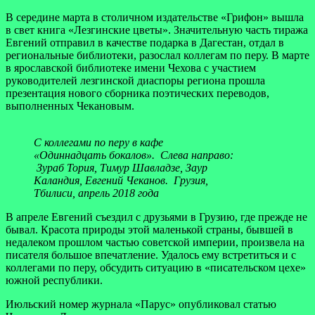
В середине марта в столичном издательстве «Грифон» вышла
в свет книга «Лезгинские цветы». Значительную часть тиража
Евгений отправил в качестве подарка в Дагестан, отдал в
региональные библиотеки, разослал коллегам по перу. В марте
в ярославской библиотеке имени Чехова с участием
руководителей лезгинской диаспоры региона прошла
презентация нового сборника поэтических переводов,
выполненных Чекановым.
С коллегами по перу в кафе
«Одиннадцать бокалов». Слева направо:
Зураб Тория, Тимур Шавладзе, Заур
Каландия, Евгений Чеканов. Грузия,
Тбилиси, апрель 2018 года
В апреле Евгений съездил с друзьями в Грузию, где прежде не
бывал. Красота природы этой маленькой страны, бывшей в
недалеком прошлом частью советской империи, произвела на
писателя большое впечатление. Удалось ему встретиться и с
коллегами по перу, обсудить ситуацию в «писательском цехе»
южной республики.
Июльский номер журнала «Парус» опубликовал статью