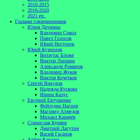
2010-2015
2016-2020
2021 etc.
Глазами современников
Юлия Друнина
Владимир Сокол
Павел Голосов
Юрий Нестеров
Юрий Кузнецов
Витаутас Бложе
Виктор Лапшин
Александр Романов
Владимир Жуков
Виктор Кочетков
Сергей Викулов
Надежда Кускова
Ирина Калус
Евгений Евтушенко
Фейзудин Нагиев
Магомед Ахмедов
Михаил Карачёв
Станислав Куняев
Дмитрий Лагутин
Васиф Гасанов
Арбен Кардаш