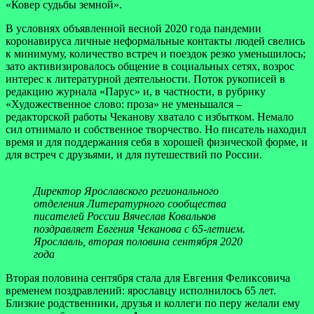
«Ковер судьбы земной».
В условиях объявленной весной 2020 года пандемии
коронавируса личные неформальные контакты людей свелись
к минимуму, количество встреч и поездок резко уменьшилось;
зато активизировалось общение в социальных сетях, возрос
интерес к литературной деятельности. Поток рукописей в
редакцию журнала «Парус» и, в частности, в рубрику
«Художественное слово: проза» не уменьшался –
редакторской работы Чеканову хватало с избытком. Немало
сил отнимало и собственное творчество. Но писатель находил
время и для поддержания себя в хорошей физической форме, и
для встреч с друзьями, и для путешествий по России.
Директор Ярославского регионального
отделения Литературного сообщества
писателей России Вячеслав Ковальков
поздравляет Евгения Чеканова с 65-летием.
Ярославль, вторая половина сентября 2020
года
Вторая половина сентября стала для Евгения Феликсовича
временем поздравлений: ярославцу исполнилось 65 лет.
Близкие родственники, друзья и коллеги по перу желали ему