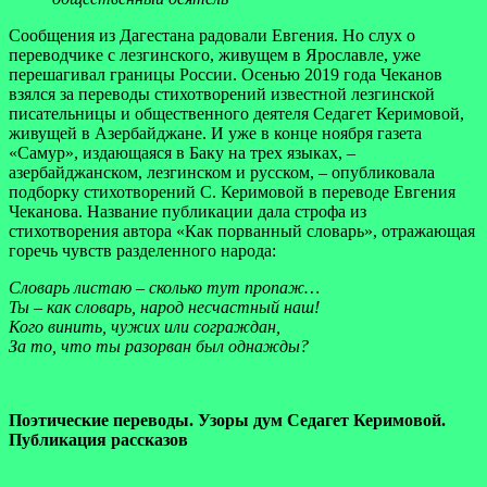
Сообщения из Дагестана радовали Евгения. Но слух о
переводчике с лезгинского, живущем в Ярославле, уже
перешагивал границы России. Осенью 2019 года Чеканов
взялся за переводы стихотворений известной лезгинской
писательницы и общественного деятеля Седагет Керимовой,
живущей в Азербайджане. И уже в конце ноября газета
«Самур», издающаяся в Баку на трех языках, –
азербайджанском, лезгинском и русском, – опубликовала
подборку стихотворений С. Керимовой в переводе Евгения
Чеканова. Название публикации дала строфа из
стихотворения автора «Как порванный словарь», отражающая
горечь чувств разделенного народа:
Словарь листаю – сколько тут пропаж…
Ты – как словарь, народ несчастный наш!
Кого винить, чужих или сограждан,
За то, что ты разорван был однажды?
Поэтические переводы. Узоры дум Седагет Керимовой.
Публикация рассказов