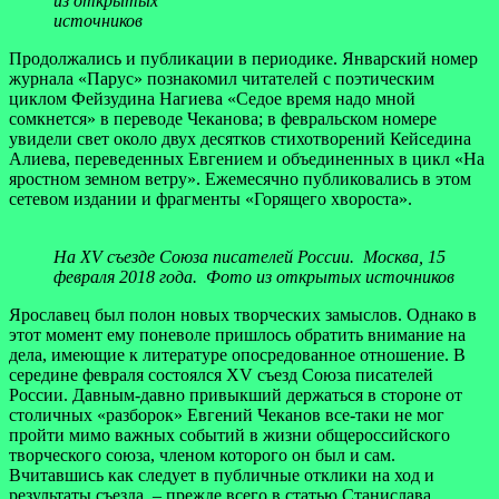
из открытых
источников
Продолжались и публикации в периодике. Январский номер
журнала «Парус» познакомил читателей с поэтическим
циклом Фейзудина Нагиева «Седое время надо мной
сомкнется» в переводе Чеканова; в февральском номере
увидели свет около двух десятков стихотворений Кейседина
Алиева, переведенных Евгением и объединенных в цикл «На
яростном земном ветру». Ежемесячно публиковались в этом
сетевом издании и фрагменты «Горящего хвороста».
На XV съезде Союза писателей России. Москва, 15
февраля 2018 года. Фото из открытых источников
Ярославец был полон новых творческих замыслов. Однако в
этот момент ему поневоле пришлось обратить внимание на
дела, имеющие к литературе опосредованное отношение. В
середине февраля состоялся XV съезд Союза писателей
России. Давным-давно привыкший держаться в стороне от
столичных «разборок» Евгений Чеканов все-таки не мог
пройти мимо важных событий в жизни общероссийского
творческого союза, членом которого он был и сам.
Вчитавшись как следует в публичные отклики на ход и
результаты съезда, – прежде всего в статью Станислава