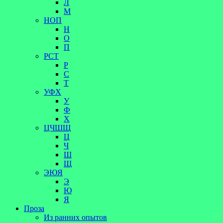
Л
М
НОП
Н
О
П
РСТ
Р
С
Т
УФХ
У
Ф
Х
ЦЧШЩ
Ц
Ч
Ш
Щ
ЭЮЯ
Э
Ю
Я
Проза
Из ранних опытов