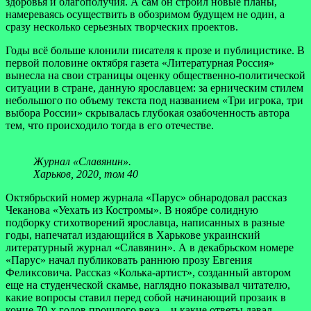
здоровья и благополучия. А сам он строил новые планы,
намереваясь осуществить в обозримом будущем не один, а
сразу несколько серьезных творческих проектов.
Годы всё больше клонили писателя к прозе и публицистике. В
первой половине октября газета «Литературная Россия»
вынесла на свои страницы оценку общественно-политической
ситуации в стране, данную ярославцем: за ерническим стилем
небольшого по объему текста под названием «Три игрока, три
выбора России» скрывалась глубокая озабоченность автора
тем, что происходило тогда в его отечестве.
Журнал «Славянин».
Харьков, 2020, том 40
Октябрьский номер журнала «Парус» обнародовал рассказ
Чеканова «Уехать из Костромы». В ноябре солидную
подборку стихотворений ярославца, написанных в разные
годы, напечатал издающийся в Харькове украинский
литературный журнал «Славянин». А в декабрьском номере
«Парус» начал публиковать раннюю прозу Евгения
Феликсовича. Рассказ «Колька-артист», созданный автором
еще на студенческой скамье, наглядно показывал читателю,
какие вопросы ставил перед собой начинающий прозаик в
конце 70-х годов прошлого века – и какие ответы давал.