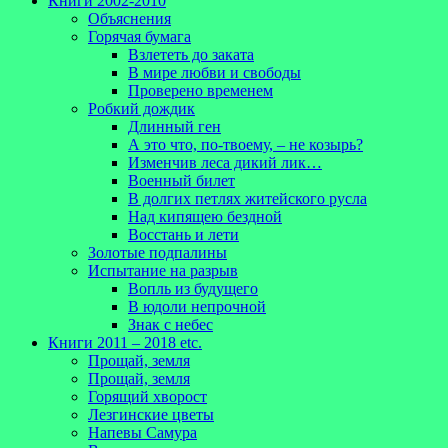
Книги 2002-2010
Объяснения
Горячая бумага
Взлететь до заката
В мире любви и свободы
Проверено временем
Робкий дождик
Длинный ген
А это что, по-твоему, – не козырь?
Изменчив леса дикий лик…
Военный билет
В долгих петлях житейского русла
Над кипящею бездной
Восстань и лети
Золотые подпалины
Испытание на разрыв
Вопль из будущего
В юдоли непрочной
Знак с небес
Книги 2011 – 2018 etc.
Прощай, земля
Прощай, земля
Горящий хворост
Лезгинские цветы
Напевы Самура