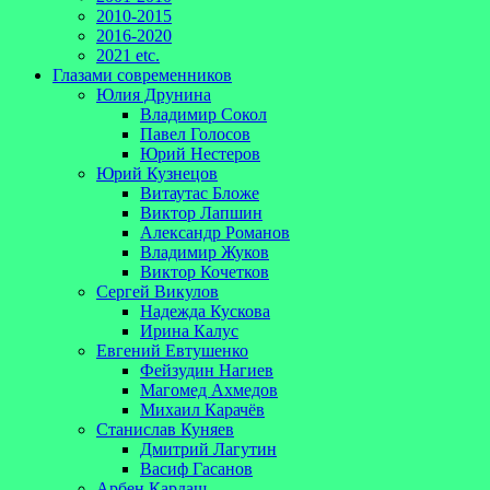
2010-2015
2016-2020
2021 etc.
Глазами современников
Юлия Друнина
Владимир Сокол
Павел Голосов
Юрий Нестеров
Юрий Кузнецов
Витаутас Бложе
Виктор Лапшин
Александр Романов
Владимир Жуков
Виктор Кочетков
Сергей Викулов
Надежда Кускова
Ирина Калус
Евгений Евтушенко
Фейзудин Нагиев
Магомед Ахмедов
Михаил Карачёв
Станислав Куняев
Дмитрий Лагутин
Васиф Гасанов
Арбен Кардаш