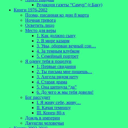
Редакция газеты “Самур” (г.Баку)
Книги 1976-2002
Поэма, писанная ко дню 8 марта
Ночная тревога
Осветить лицо
Место для веры
1. Как должно сыну
2. В мире казарм
3. Увы, оборван вечный сон…
4. За темным клубком
5. Семейный портрет
Я одену тебя в поцелуи
1. Первые свидания
2. Ты письма мне пишешь…
3. Ангела рядом нету
4. Старая драма
5. Она шепнула “да”
6. До чего ж мы тебя довели!
Бог рассудит
I. Я живу себе, живу…
II. Качая темницу
III. Конец 80-х
Дождь в империи
Джунгли человечьи