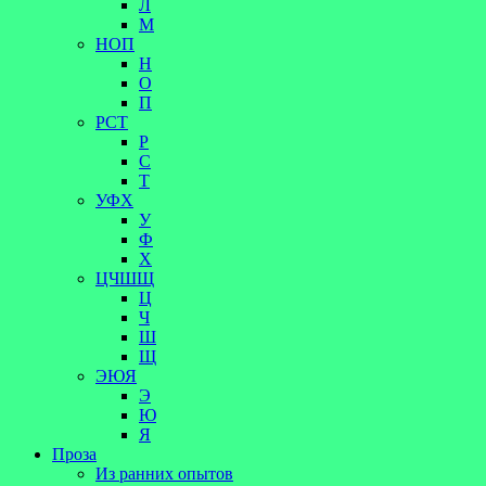
Л
М
НОП
Н
О
П
РСТ
Р
С
Т
УФХ
У
Ф
Х
ЦЧШЩ
Ц
Ч
Ш
Щ
ЭЮЯ
Э
Ю
Я
Проза
Из ранних опытов