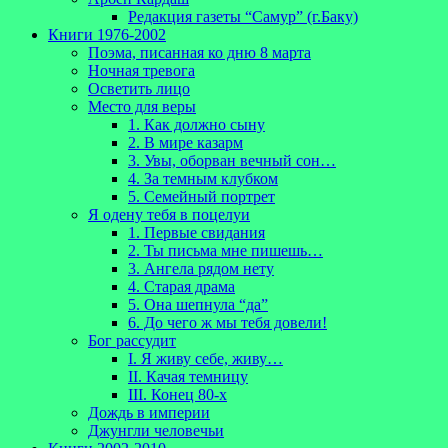
Редакция газеты “Самур” (г.Баку)
Книги 1976-2002
Поэма, писанная ко дню 8 марта
Ночная тревога
Осветить лицо
Место для веры
1. Как должно сыну
2. В мире казарм
3. Увы, оборван вечный сон…
4. За темным клубком
5. Семейный портрет
Я одену тебя в поцелуи
1. Первые свидания
2. Ты письма мне пишешь…
3. Ангела рядом нету
4. Старая драма
5. Она шепнула “да”
6. До чего ж мы тебя довели!
Бог рассудит
I. Я живу себе, живу…
II. Качая темницу
III. Конец 80-х
Дождь в империи
Джунгли человечьи