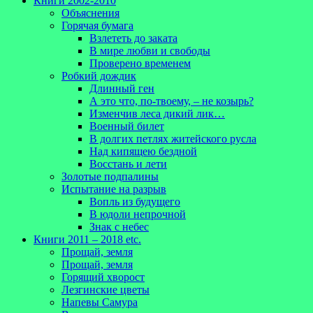
Книги 2002-2010
Объяснения
Горячая бумага
Взлететь до заката
В мире любви и свободы
Проверено временем
Робкий дождик
Длинный ген
А это что, по-твоему, – не козырь?
Изменчив леса дикий лик…
Военный билет
В долгих петлях житейского русла
Над кипящею бездной
Восстань и лети
Золотые подпалины
Испытание на разрыв
Вопль из будущего
В юдоли непрочной
Знак с небес
Книги 2011 – 2018 etc.
Прощай, земля
Прощай, земля
Горящий хворост
Лезгинские цветы
Напевы Самура