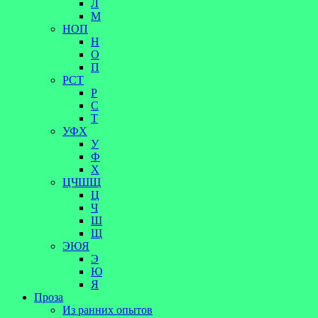
Л
М
НОП
Н
О
П
РСТ
Р
С
Т
УФХ
У
Ф
Х
ЦЧШЩ
Ц
Ч
Ш
Щ
ЭЮЯ
Э
Ю
Я
Проза
Из ранних опытов