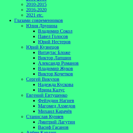
2010-2015
2016-2020
2021 etc.
Глазами современников
Юлия Друнина
Владимир Сокол
Павел Голосов
Юрий Нестеров
Юрий Кузнецов
Витаутас Бложе
Виктор Лапшин
Александр Романов
Владимир Жуков
Виктор Кочетков
Сергей Викулов
Надежда Кускова
Ирина Калус
Евгений Евтушенко
Фейзудин Нагиев
Магомед Ахмедов
Михаил Карачёв
Станислав Куняев
Дмитрий Лагутин
Васиф Гасанов
Арбен Кардаш