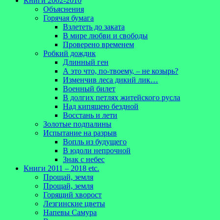
Книги 2002-2010
Объяснения
Горячая бумага
Взлететь до заката
В мире любви и свободы
Проверено временем
Робкий дождик
Длинный ген
А это что, по-твоему, – не козырь?
Изменчив леса дикий лик…
Военный билет
В долгих петлях житейского русла
Над кипящею бездной
Восстань и лети
Золотые подпалины
Испытание на разрыв
Вопль из будущего
В юдоли непрочной
Знак с небес
Книги 2011 – 2018 etc.
Прощай, земля
Прощай, земля
Горящий хворост
Лезгинские цветы
Напевы Самура