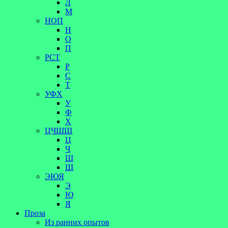
Л
М
НОП
Н
О
П
РСТ
Р
С
Т
УФХ
У
Ф
Х
ЦЧШЩ
Ц
Ч
Ш
Щ
ЭЮЯ
Э
Ю
Я
Проза
Из ранних опытов