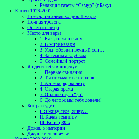
Редакция газеты “Самур” (г.Баку)
Книги 1976-2002
Поэма, писанная ко дню 8 марта
Ночная тревога
Осветить лицо
Место для веры
1. Как должно сыну
2. В мире казарм
3. Увы, оборван вечный сон…
4. За темным клубком
5. Семейный портрет
Я одену тебя в поцелуи
1. Первые свидания
2. Ты письма мне пишешь…
3. Ангела рядом нету
4. Старая драма
5. Она шепнула “да”
6. До чего ж мы тебя довели!
Бог рассудит
I. Я живу себе, живу…
II. Качая темницу
III. Конец 80-х
Дождь в империи
Джунгли человечьи