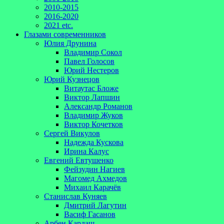
2010-2015
2016-2020
2021 etc.
Глазами современников
Юлия Друнина
Владимир Сокол
Павел Голосов
Юрий Нестеров
Юрий Кузнецов
Витаутас Бложе
Виктор Лапшин
Александр Романов
Владимир Жуков
Виктор Кочетков
Сергей Викулов
Надежда Кускова
Ирина Калус
Евгений Евтушенко
Фейзудин Нагиев
Магомед Ахмедов
Михаил Карачёв
Станислав Куняев
Дмитрий Лагутин
Васиф Гасанов
Арбен Кардаш