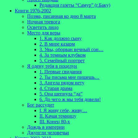
Редакция газеты “Самур” (г.Баку)
Книги 1976-2002
Поэма, писанная ко дню 8 марта
Ночная тревога
Осветить лицо
Место для веры
1. Как должно сыну
2. В мире казарм
3. Увы, оборван вечный сон…
4. За темным клубком
5. Семейный портрет
Я одену тебя в поцелуи
1. Первые свидания
2. Ты письма мне пишешь…
3. Ангела рядом нету
4. Старая драма
5. Она шепнула “да”
6. До чего ж мы тебя довели!
Бог рассудит
I. Я живу себе, живу…
II. Качая темницу
III. Конец 80-х
Дождь в империи
Джунгли человечьи