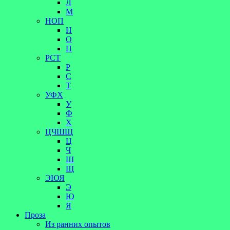
Л
М
НОП
Н
О
П
РСТ
Р
С
Т
УФХ
У
Ф
Х
ЦЧШЩ
Ц
Ч
Ш
Щ
ЭЮЯ
Э
Ю
Я
Проза
Из ранних опытов