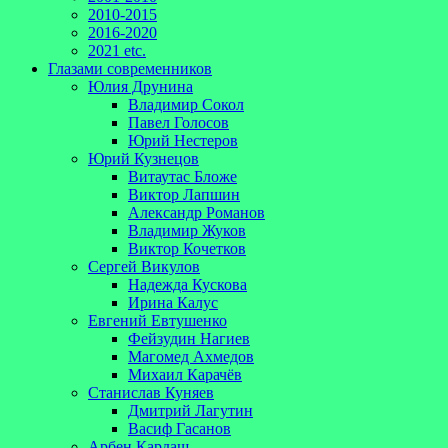
2010-2015
2016-2020
2021 etc.
Глазами современников
Юлия Друнина
Владимир Сокол
Павел Голосов
Юрий Нестеров
Юрий Кузнецов
Витаутас Бложе
Виктор Лапшин
Александр Романов
Владимир Жуков
Виктор Кочетков
Сергей Викулов
Надежда Кускова
Ирина Калус
Евгений Евтушенко
Фейзудин Нагиев
Магомед Ахмедов
Михаил Карачёв
Станислав Куняев
Дмитрий Лагутин
Васиф Гасанов
Арбен Кардаш