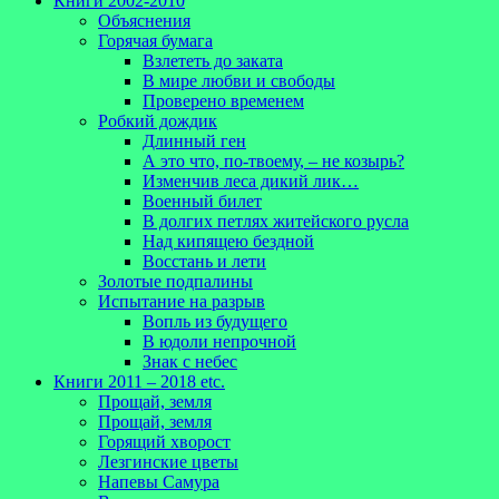
Книги 2002-2010
Объяснения
Горячая бумага
Взлететь до заката
В мире любви и свободы
Проверено временем
Робкий дождик
Длинный ген
А это что, по-твоему, – не козырь?
Изменчив леса дикий лик…
Военный билет
В долгих петлях житейского русла
Над кипящею бездной
Восстань и лети
Золотые подпалины
Испытание на разрыв
Вопль из будущего
В юдоли непрочной
Знак с небес
Книги 2011 – 2018 etc.
Прощай, земля
Прощай, земля
Горящий хворост
Лезгинские цветы
Напевы Самура