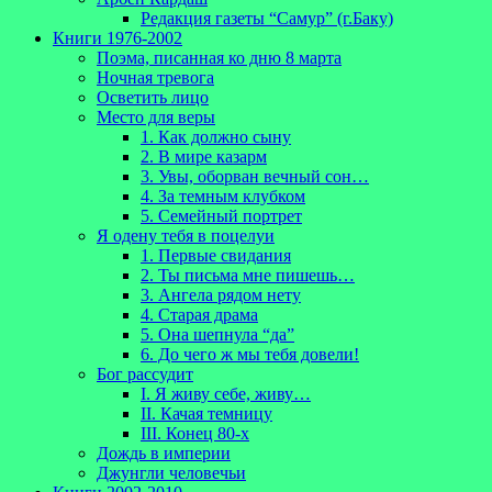
Редакция газеты “Самур” (г.Баку)
Книги 1976-2002
Поэма, писанная ко дню 8 марта
Ночная тревога
Осветить лицо
Место для веры
1. Как должно сыну
2. В мире казарм
3. Увы, оборван вечный сон…
4. За темным клубком
5. Семейный портрет
Я одену тебя в поцелуи
1. Первые свидания
2. Ты письма мне пишешь…
3. Ангела рядом нету
4. Старая драма
5. Она шепнула “да”
6. До чего ж мы тебя довели!
Бог рассудит
I. Я живу себе, живу…
II. Качая темницу
III. Конец 80-х
Дождь в империи
Джунгли человечьи