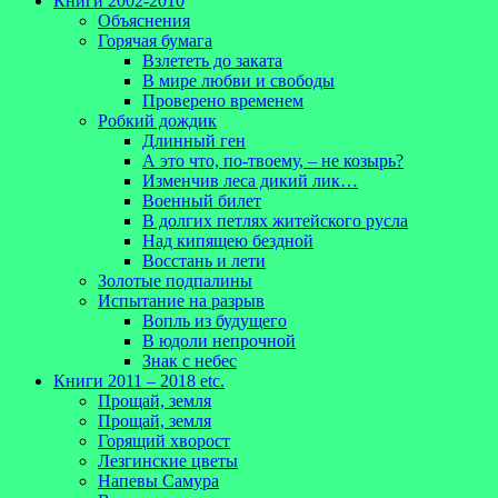
Книги 2002-2010
Объяснения
Горячая бумага
Взлететь до заката
В мире любви и свободы
Проверено временем
Робкий дождик
Длинный ген
А это что, по-твоему, – не козырь?
Изменчив леса дикий лик…
Военный билет
В долгих петлях житейского русла
Над кипящею бездной
Восстань и лети
Золотые подпалины
Испытание на разрыв
Вопль из будущего
В юдоли непрочной
Знак с небес
Книги 2011 – 2018 etc.
Прощай, земля
Прощай, земля
Горящий хворост
Лезгинские цветы
Напевы Самура