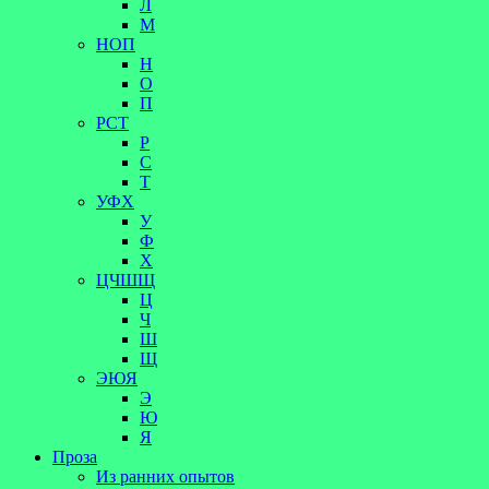
Л
М
НОП
Н
О
П
РСТ
Р
С
Т
УФХ
У
Ф
Х
ЦЧШЩ
Ц
Ч
Ш
Щ
ЭЮЯ
Э
Ю
Я
Проза
Из ранних опытов