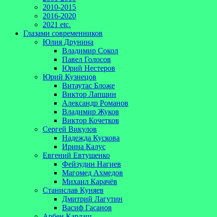
2010-2015
2016-2020
2021 etc.
Глазами современников
Юлия Друнина
Владимир Сокол
Павел Голосов
Юрий Нестеров
Юрий Кузнецов
Витаутас Бложе
Виктор Лапшин
Александр Романов
Владимир Жуков
Виктор Кочетков
Сергей Викулов
Надежда Кускова
Ирина Калус
Евгений Евтушенко
Фейзудин Нагиев
Магомед Ахмедов
Михаил Карачёв
Станислав Куняев
Дмитрий Лагутин
Васиф Гасанов
Арбен Кардаш