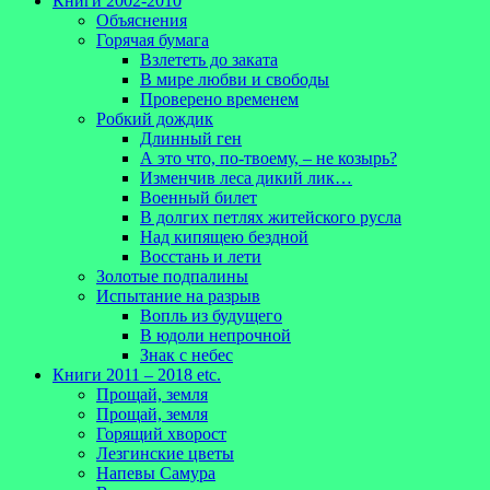
Книги 2002-2010
Объяснения
Горячая бумага
Взлететь до заката
В мире любви и свободы
Проверено временем
Робкий дождик
Длинный ген
А это что, по-твоему, – не козырь?
Изменчив леса дикий лик…
Военный билет
В долгих петлях житейского русла
Над кипящею бездной
Восстань и лети
Золотые подпалины
Испытание на разрыв
Вопль из будущего
В юдоли непрочной
Знак с небес
Книги 2011 – 2018 etc.
Прощай, земля
Прощай, земля
Горящий хворост
Лезгинские цветы
Напевы Самура