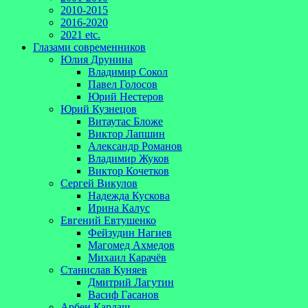
2010-2015
2016-2020
2021 etc.
Глазами современников
Юлия Друнина
Владимир Сокол
Павел Голосов
Юрий Нестеров
Юрий Кузнецов
Витаутас Бложе
Виктор Лапшин
Александр Романов
Владимир Жуков
Виктор Кочетков
Сергей Викулов
Надежда Кускова
Ирина Калус
Евгений Евтушенко
Фейзудин Нагиев
Магомед Ахмедов
Михаил Карачёв
Станислав Куняев
Дмитрий Лагутин
Васиф Гасанов
Арбен Кардаш