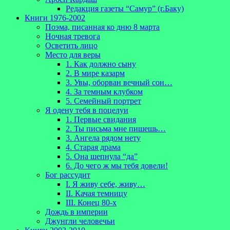
Редакция газеты “Самур” (г.Баку)
Книги 1976-2002
Поэма, писанная ко дню 8 марта
Ночная тревога
Осветить лицо
Место для веры
1. Как должно сыну
2. В мире казарм
3. Увы, оборван вечный сон…
4. За темным клубком
5. Семейный портрет
Я одену тебя в поцелуи
1. Первые свидания
2. Ты письма мне пишешь…
3. Ангела рядом нету
4. Старая драма
5. Она шепнула “да”
6. До чего ж мы тебя довели!
Бог рассудит
I. Я живу себе, живу…
II. Качая темницу
III. Конец 80-х
Дождь в империи
Джунгли человечьи