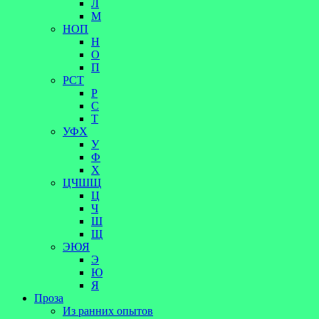
Л
М
НОП
Н
О
П
РСТ
Р
С
Т
УФХ
У
Ф
Х
ЦЧШЩ
Ц
Ч
Ш
Щ
ЭЮЯ
Э
Ю
Я
Проза
Из ранних опытов