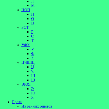
Л
М
НОП
Н
О
П
РСТ
Р
С
Т
УФХ
У
Ф
Х
ЦЧШЩ
Ц
Ч
Ш
Щ
ЭЮЯ
Э
Ю
Я
Проза
Из ранних опытов