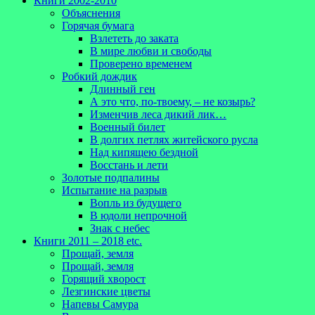
Книги 2002-2010
Объяснения
Горячая бумага
Взлететь до заката
В мире любви и свободы
Проверено временем
Робкий дождик
Длинный ген
А это что, по-твоему, – не козырь?
Изменчив леса дикий лик…
Военный билет
В долгих петлях житейского русла
Над кипящею бездной
Восстань и лети
Золотые подпалины
Испытание на разрыв
Вопль из будущего
В юдоли непрочной
Знак с небес
Книги 2011 – 2018 etc.
Прощай, земля
Прощай, земля
Горящий хворост
Лезгинские цветы
Напевы Самура