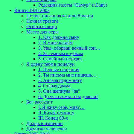
Редакция газеты “Самур” (г.Баку)
Книги 1976-2002
Поэма, писанная ко дню 8 марта
Ночная тревога
Осветить лицо
Место для веры
1. Как должно сыну
2. В мире казарм
3. Увы, оборван вечный сон…
4. За темным клубком
5. Семейный портрет
Я одену тебя в поцелуи
1. Первые свидания
2. Ты письма мне пишешь…
3. Ангела рядом нету
4. Старая драма
5. Она шепнула “да”
6. До чего ж мы тебя довели!
Бог рассудит
I. Я живу себе, живу…
II. Качая темницу
III. Конец 80-х
Дождь в империи
Джунгли человечьи