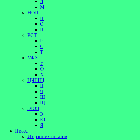
Л
М
НОП
Н
О
П
РСТ
Р
С
Т
УФХ
У
Ф
Х
ЦЧШЩ
Ц
Ч
Ш
Щ
ЭЮЯ
Э
Ю
Я
Проза
Из ранних опытов