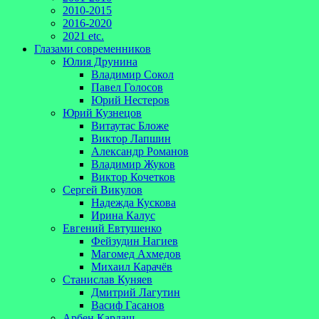
2010-2015
2016-2020
2021 etc.
Глазами современников
Юлия Друнина
Владимир Сокол
Павел Голосов
Юрий Нестеров
Юрий Кузнецов
Витаутас Бложе
Виктор Лапшин
Александр Романов
Владимир Жуков
Виктор Кочетков
Сергей Викулов
Надежда Кускова
Ирина Калус
Евгений Евтушенко
Фейзудин Нагиев
Магомед Ахмедов
Михаил Карачёв
Станислав Куняев
Дмитрий Лагутин
Васиф Гасанов
Арбен Кардаш