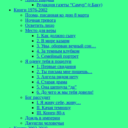
Редакция газеты “Самур” (г.Баку)
Книги 1976-2002
Поэма, писанная ко дню 8 марта
Ночная тревога
Осветить лицо
Место для веры
1. Как должно сыну
2. В мире казарм
3. Увы, оборван вечный сон…
4. За темным клубком
5. Семейный портрет
Я одену тебя в поцелуи
1. Первые свидания
2. Ты письма мне пишешь…
3. Ангела рядом нету
4. Старая драма
5. Она шепнула “да”
6. До чего ж мы тебя довели!
Бог рассудит
I. Я живу себе, живу…
II. Качая темницу
III. Конец 80-х
Дождь в империи
Джунгли человечьи