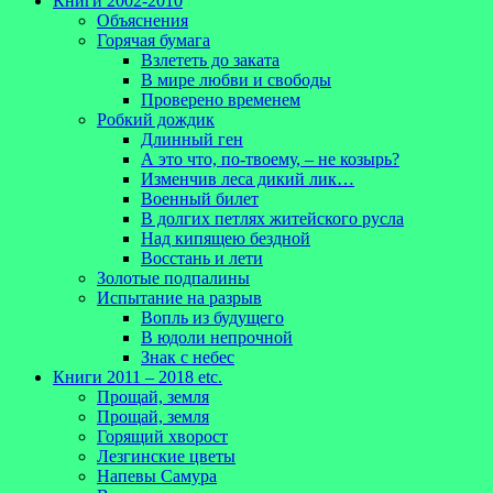
Книги 2002-2010
Объяснения
Горячая бумага
Взлететь до заката
В мире любви и свободы
Проверено временем
Робкий дождик
Длинный ген
А это что, по-твоему, – не козырь?
Изменчив леса дикий лик…
Военный билет
В долгих петлях житейского русла
Над кипящею бездной
Восстань и лети
Золотые подпалины
Испытание на разрыв
Вопль из будущего
В юдоли непрочной
Знак с небес
Книги 2011 – 2018 etc.
Прощай, земля
Прощай, земля
Горящий хворост
Лезгинские цветы
Напевы Самура