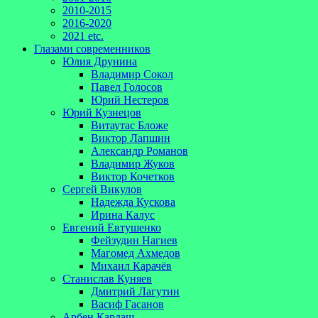
2010-2015
2016-2020
2021 etc.
Глазами современников
Юлия Друнина
Владимир Сокол
Павел Голосов
Юрий Нестеров
Юрий Кузнецов
Витаутас Бложе
Виктор Лапшин
Александр Романов
Владимир Жуков
Виктор Кочетков
Сергей Викулов
Надежда Кускова
Ирина Калус
Евгений Евтушенко
Фейзудин Нагиев
Магомед Ахмедов
Михаил Карачёв
Станислав Куняев
Дмитрий Лагутин
Васиф Гасанов
Арбен Кардаш