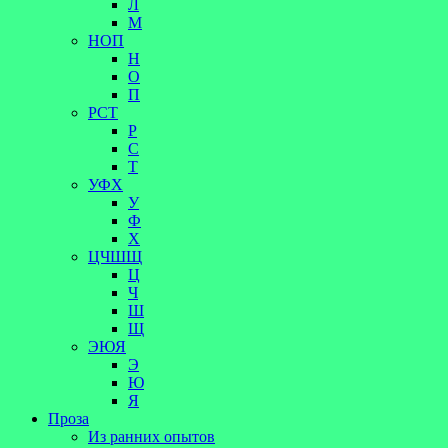
Л
М
НОП
Н
О
П
РСТ
Р
С
Т
УФХ
У
Ф
Х
ЦЧШЩ
Ц
Ч
Ш
Щ
ЭЮЯ
Э
Ю
Я
Проза
Из ранних опытов