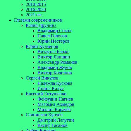
2010-2015
2016-2020
2021 etc.
Глазами современников
Юлия Друнина
Владимир Сокол
Павел Голосов
Юрий Нестеров
Юрий Кузнецов
Витаутас Бложе
Виктор Лапшин
Александр Романов
Владимир Жуков
Виктор Кочетков
Сергей Викулов
Надежда Кускова
Ирина Калус
Евгений Евтушенко
Фейзудин Нагиев
Магомед Ахмедов
Михаил Карачёв
Станислав Куняев
Дмитрий Лагутин
Васиф Гасанов
Арбен Кардаш