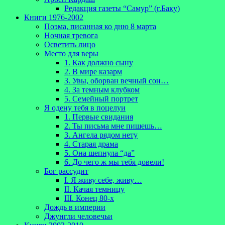
Редакция газеты “Самур” (г.Баку)
Книги 1976-2002
Поэма, писанная ко дню 8 марта
Ночная тревога
Осветить лицо
Место для веры
1. Как должно сыну
2. В мире казарм
3. Увы, оборван вечный сон…
4. За темным клубком
5. Семейный портрет
Я одену тебя в поцелуи
1. Первые свидания
2. Ты письма мне пишешь…
3. Ангела рядом нету
4. Старая драма
5. Она шепнула “да”
6. До чего ж мы тебя довели!
Бог рассудит
I. Я живу себе, живу…
II. Качая темницу
III. Конец 80-х
Дождь в империи
Джунгли человечьи