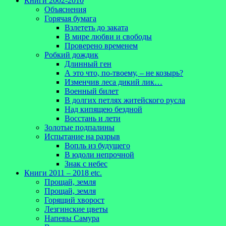
Книги 2002-2010
Объяснения
Горячая бумага
Взлететь до заката
В мире любви и свободы
Проверено временем
Робкий дождик
Длинный ген
А это что, по-твоему, – не козырь?
Изменчив леса дикий лик…
Военный билет
В долгих петлях житейского русла
Над кипящею бездной
Восстань и лети
Золотые подпалины
Испытание на разрыв
Вопль из будущего
В юдоли непрочной
Знак с небес
Книги 2011 – 2018 etc.
Прощай, земля
Прощай, земля
Горящий хворост
Лезгинские цветы
Напевы Самура