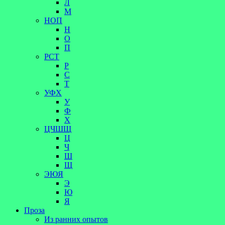
Л
М
НОП
Н
О
П
РСТ
Р
С
Т
УФХ
У
Ф
Х
ЦЧШЩ
Ц
Ч
Ш
Щ
ЭЮЯ
Э
Ю
Я
Проза
Из ранних опытов