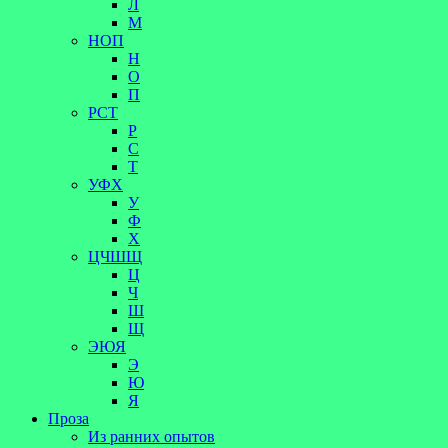
Л
М
НОП
Н
О
П
РСТ
Р
С
Т
УФХ
У
Ф
Х
ЦЧШЩ
Ц
Ч
Ш
Щ
ЭЮЯ
Э
Ю
Я
Проза
Из ранних опытов