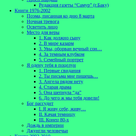
Редакция газеты “Самур” (г.Баку)
Книги 1976-2002
Поэма, писанная ко дню 8 марта
Ночная тревога
Осветить лицо
Место для веры
1. Как должно сыну
2. В мире казарм
3. Увы, оборван вечный сон…
4. За темным клубком
5. Семейный портрет
Я одену тебя в поцелуи
1. Первые свидания
2. Ты письма мне пишешь…
3. Ангела рядом нету
4. Старая драма
5. Она шепнула “да”
6. До чего ж мы тебя довели!
Бог рассудит
I. Я живу себе, живу…
II. Качая темницу
III. Конец 80-х
Дождь в империи
Джунгли человечьи