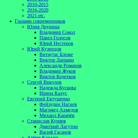
2010-2015
2016-2020
2021 etc.
Глазами современников
Юлия Друнина
Владимир Сокол
Павел Голосов
Юрий Нестеров
Юрий Кузнецов
Витаутас Бложе
Виктор Лапшин
Александр Романов
Владимир Жуков
Виктор Кочетков
Сергей Викулов
Надежда Кускова
Ирина Калус
Евгений Евтушенко
Фейзудин Нагиев
Магомед Ахмедов
Михаил Карачёв
Станислав Куняев
Дмитрий Лагутин
Васиф Гасанов
Арбен Кардаш