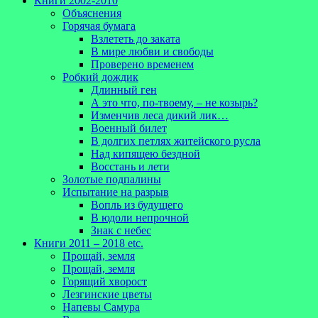
Книги 2002-2010
Объяснения
Горячая бумага
Взлететь до заката
В мире любви и свободы
Проверено временем
Робкий дождик
Длинный ген
А это что, по-твоему, – не козырь?
Изменчив леса дикий лик…
Военный билет
В долгих петлях житейского русла
Над кипящею бездной
Восстань и лети
Золотые подпалины
Испытание на разрыв
Вопль из будущего
В юдоли непрочной
Знак с небес
Книги 2011 – 2018 etc.
Прощай, земля
Прощай, земля
Горящий хворост
Лезгинские цветы
Напевы Самура