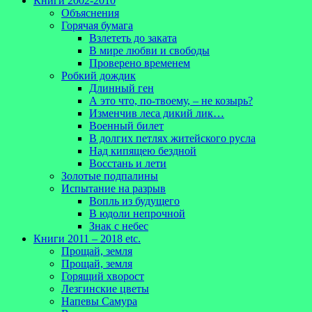
Книги 2002-2010
Объяснения
Горячая бумага
Взлететь до заката
В мире любви и свободы
Проверено временем
Робкий дождик
Длинный ген
А это что, по-твоему, – не козырь?
Изменчив леса дикий лик…
Военный билет
В долгих петлях житейского русла
Над кипящею бездной
Восстань и лети
Золотые подпалины
Испытание на разрыв
Вопль из будущего
В юдоли непрочной
Знак с небес
Книги 2011 – 2018 etc.
Прощай, земля
Прощай, земля
Горящий хворост
Лезгинские цветы
Напевы Самура