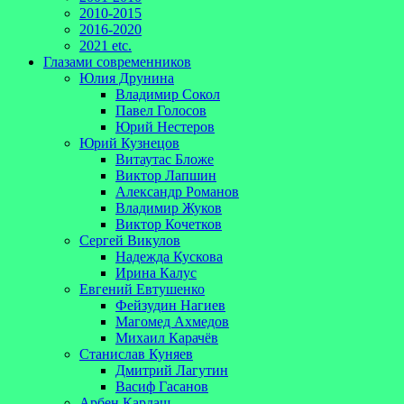
2010-2015
2016-2020
2021 etc.
Глазами современников
Юлия Друнина
Владимир Сокол
Павел Голосов
Юрий Нестеров
Юрий Кузнецов
Витаутас Бложе
Виктор Лапшин
Александр Романов
Владимир Жуков
Виктор Кочетков
Сергей Викулов
Надежда Кускова
Ирина Калус
Евгений Евтушенко
Фейзудин Нагиев
Магомед Ахмедов
Михаил Карачёв
Станислав Куняев
Дмитрий Лагутин
Васиф Гасанов
Арбен Кардаш