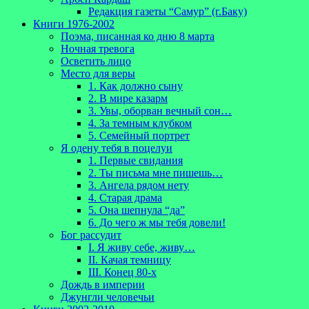
Редакция газеты “Самур” (г.Баку)
Книги 1976-2002
Поэма, писанная ко дню 8 марта
Ночная тревога
Осветить лицо
Место для веры
1. Как должно сыну
2. В мире казарм
3. Увы, оборван вечный сон…
4. За темным клубком
5. Семейный портрет
Я одену тебя в поцелуи
1. Первые свидания
2. Ты письма мне пишешь…
3. Ангела рядом нету
4. Старая драма
5. Она шепнула “да”
6. До чего ж мы тебя довели!
Бог рассудит
I. Я живу себе, живу…
II. Качая темницу
III. Конец 80-х
Дождь в империи
Джунгли человечьи