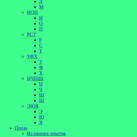
Л
М
НОП
Н
О
П
РСТ
Р
С
Т
УФХ
У
Ф
Х
ЦЧШЩ
Ц
Ч
Ш
Щ
ЭЮЯ
Э
Ю
Я
Проза
Из ранних опытов