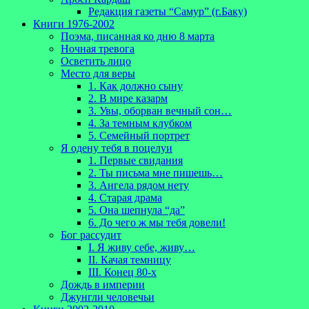
Редакция газеты “Самур” (г.Баку)
Книги 1976-2002
Поэма, писанная ко дню 8 марта
Ночная тревога
Осветить лицо
Место для веры
1. Как должно сыну
2. В мире казарм
3. Увы, оборван вечный сон…
4. За темным клубком
5. Семейный портрет
Я одену тебя в поцелуи
1. Первые свидания
2. Ты письма мне пишешь…
3. Ангела рядом нету
4. Старая драма
5. Она шепнула “да”
6. До чего ж мы тебя довели!
Бог рассудит
I. Я живу себе, живу…
II. Качая темницу
III. Конец 80-х
Дождь в империи
Джунгли человечьи