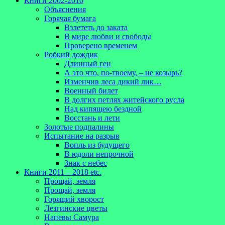
Книги 2002-2010
Объяснения
Горячая бумага
Взлететь до заката
В мире любви и свободы
Проверено временем
Робкий дождик
Длинный ген
А это что, по-твоему, – не козырь?
Изменчив леса дикий лик…
Военный билет
В долгих петлях житейского русла
Над кипящею бездной
Восстань и лети
Золотые подпалины
Испытание на разрыв
Вопль из будущего
В юдоли непрочной
Знак с небес
Книги 2011 – 2018 etc.
Прощай, земля
Прощай, земля
Горящий хворост
Лезгинские цветы
Напевы Самура