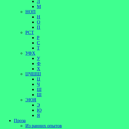
Л
М
НОП
Н
О
П
РСТ
Р
С
Т
УФХ
У
Ф
Х
ЦЧШЩ
Ц
Ч
Ш
Щ
ЭЮЯ
Э
Ю
Я
Проза
Из ранних опытов