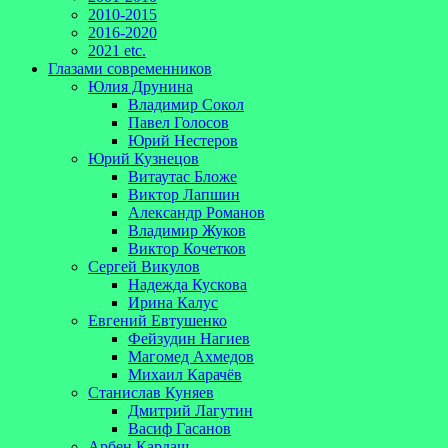
2010-2015
2016-2020
2021 etc.
Глазами современников
Юлия Друнина
Владимир Сокол
Павел Голосов
Юрий Нестеров
Юрий Кузнецов
Витаутас Бложе
Виктор Лапшин
Александр Романов
Владимир Жуков
Виктор Кочетков
Сергей Викулов
Надежда Кускова
Ирина Калус
Евгений Евтушенко
Фейзудин Нагиев
Магомед Ахмедов
Михаил Карачёв
Станислав Куняев
Дмитрий Лагутин
Васиф Гасанов
Арбен Кардаш