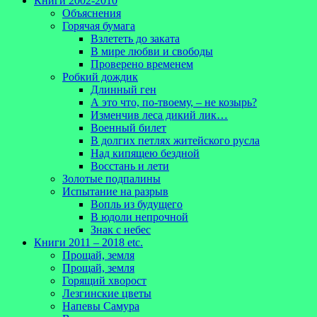
Книги 2002-2010
Объяснения
Горячая бумага
Взлететь до заката
В мире любви и свободы
Проверено временем
Робкий дождик
Длинный ген
А это что, по-твоему, – не козырь?
Изменчив леса дикий лик…
Военный билет
В долгих петлях житейского русла
Над кипящею бездной
Восстань и лети
Золотые подпалины
Испытание на разрыв
Вопль из будущего
В юдоли непрочной
Знак с небес
Книги 2011 – 2018 etc.
Прощай, земля
Прощай, земля
Горящий хворост
Лезгинские цветы
Напевы Самура