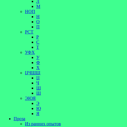
Л
М
НОП
Н
О
П
РСТ
Р
С
Т
УФХ
У
Ф
Х
ЦЧШЩ
Ц
Ч
Ш
Щ
ЭЮЯ
Э
Ю
Я
Проза
Из ранних опытов