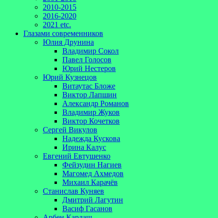
2010-2015
2016-2020
2021 etc.
Глазами современников
Юлия Друнина
Владимир Сокол
Павел Голосов
Юрий Нестеров
Юрий Кузнецов
Витаутас Бложе
Виктор Лапшин
Александр Романов
Владимир Жуков
Виктор Кочетков
Сергей Викулов
Надежда Кускова
Ирина Калус
Евгений Евтушенко
Фейзудин Нагиев
Магомед Ахмедов
Михаил Карачёв
Станислав Куняев
Дмитрий Лагутин
Васиф Гасанов
Арбен Кардаш