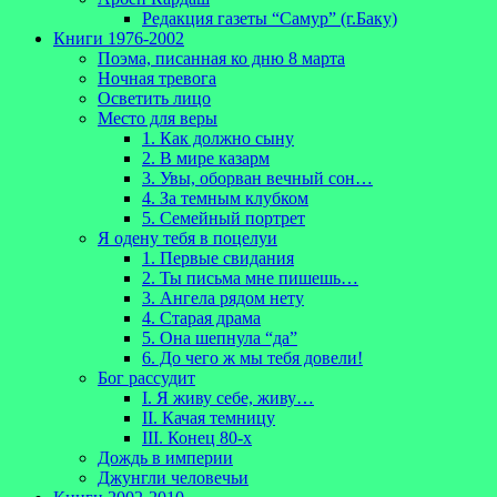
Редакция газеты “Самур” (г.Баку)
Книги 1976-2002
Поэма, писанная ко дню 8 марта
Ночная тревога
Осветить лицо
Место для веры
1. Как должно сыну
2. В мире казарм
3. Увы, оборван вечный сон…
4. За темным клубком
5. Семейный портрет
Я одену тебя в поцелуи
1. Первые свидания
2. Ты письма мне пишешь…
3. Ангела рядом нету
4. Старая драма
5. Она шепнула “да”
6. До чего ж мы тебя довели!
Бог рассудит
I. Я живу себе, живу…
II. Качая темницу
III. Конец 80-х
Дождь в империи
Джунгли человечьи