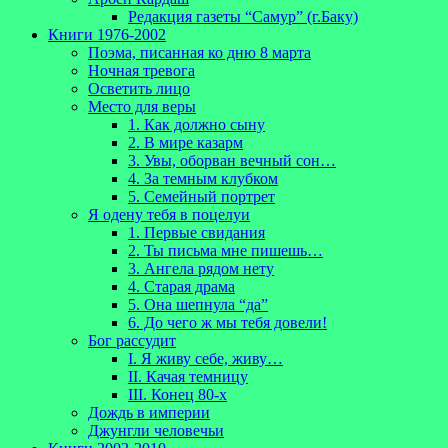
Редакция газеты “Самур” (г.Баку)
Книги 1976-2002
Поэма, писанная ко дню 8 марта
Ночная тревога
Осветить лицо
Место для веры
1. Как должно сыну
2. В мире казарм
3. Увы, оборван вечный сон…
4. За темным клубком
5. Семейный портрет
Я одену тебя в поцелуи
1. Первые свидания
2. Ты письма мне пишешь…
3. Ангела рядом нету
4. Старая драма
5. Она шепнула “да”
6. До чего ж мы тебя довели!
Бог рассудит
I. Я живу себе, живу…
II. Качая темницу
III. Конец 80-х
Дождь в империи
Джунгли человечьи