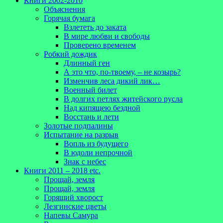
Книги 2002-2010
Объяснения
Горячая бумага
Взлететь до заката
В мире любви и свободы
Проверено временем
Робкий дождик
Длинный ген
А это что, по-твоему, – не козырь?
Изменчив леса дикий лик…
Военный билет
В долгих петлях житейского русла
Над кипящею бездной
Восстань и лети
Золотые подпалины
Испытание на разрыв
Вопль из будущего
В юдоли непрочной
Знак с небес
Книги 2011 – 2018 etc.
Прощай, земля
Прощай, земля
Горящий хворост
Лезгинские цветы
Напевы Самура