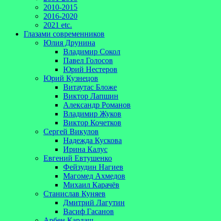
2010-2015
2016-2020
2021 etc.
Глазами современников
Юлия Друнина
Владимир Сокол
Павел Голосов
Юрий Нестеров
Юрий Кузнецов
Витаутас Бложе
Виктор Лапшин
Александр Романов
Владимир Жуков
Виктор Кочетков
Сергей Викулов
Надежда Кускова
Ирина Калус
Евгений Евтушенко
Фейзудин Нагиев
Магомед Ахмедов
Михаил Карачёв
Станислав Куняев
Дмитрий Лагутин
Васиф Гасанов
Арбен Кардаш