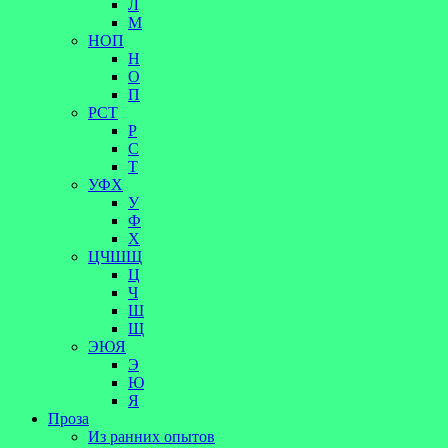
Л
М
НОП
Н
О
П
РСТ
Р
С
Т
УФХ
У
Ф
Х
ЦЧШЩ
Ц
Ч
Ш
Щ
ЭЮЯ
Э
Ю
Я
Проза
Из ранних опытов