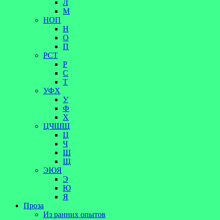
Л
М
НОП
Н
О
П
РСТ
Р
С
Т
УФХ
У
Ф
Х
ЦЧШЩ
Ц
Ч
Ш
Щ
ЭЮЯ
Э
Ю
Я
Проза
Из ранних опытов