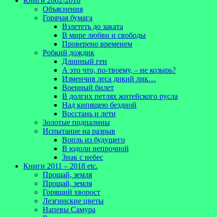
Книги 2002-2010
Объяснения
Горячая бумага
Взлететь до заката
В мире любви и свободы
Проверено временем
Робкий дождик
Длинный ген
А это что, по-твоему, – не козырь?
Изменчив леса дикий лик…
Военный билет
В долгих петлях житейского русла
Над кипящею бездной
Восстань и лети
Золотые подпалины
Испытание на разрыв
Вопль из будущего
В юдоли непрочной
Знак с небес
Книги 2011 – 2018 etc.
Прощай, земля
Прощай, земля
Горящий хворост
Лезгинские цветы
Напевы Самура