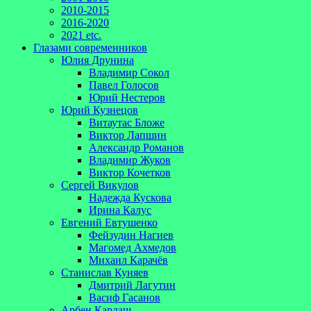
2010-2015
2016-2020
2021 etc.
Глазами современников
Юлия Друнина
Владимир Сокол
Павел Голосов
Юрий Нестеров
Юрий Кузнецов
Витаутас Бложе
Виктор Лапшин
Александр Романов
Владимир Жуков
Виктор Кочетков
Сергей Викулов
Надежда Кускова
Ирина Калус
Евгений Евтушенко
Фейзудин Нагиев
Магомед Ахмедов
Михаил Карачёв
Станислав Куняев
Дмитрий Лагутин
Васиф Гасанов
Арбен Кардаш