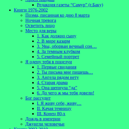
Редакция газеты “Самур” (г.Баку)
Книги 1976-2002
Поэма, писанная ко дню 8 марта
Ночная тревога
Осветить лицо
Место для веры
1. Как должно сыну
2. В мире казарм
3. Увы, оборван вечный сон…
4. За темным клубком
5. Семейный портрет
Я одену тебя в поцелуи
1. Первые свидания
2. Ты письма мне пишешь…
3. Ангела рядом нету
4. Старая драма
5. Она шепнула “да”
6. До чего ж мы тебя довели!
Бог рассудит
I. Я живу себе, живу…
II. Качая темницу
III. Конец 80-х
Дождь в империи
Джунгли человечьи