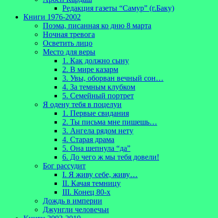
Редакция газеты “Самур” (г.Баку)
Книги 1976-2002
Поэма, писанная ко дню 8 марта
Ночная тревога
Осветить лицо
Место для веры
1. Как должно сыну
2. В мире казарм
3. Увы, оборван вечный сон…
4. За темным клубком
5. Семейный портрет
Я одену тебя в поцелуи
1. Первые свидания
2. Ты письма мне пишешь…
3. Ангела рядом нету
4. Старая драма
5. Она шепнула “да”
6. До чего ж мы тебя довели!
Бог рассудит
I. Я живу себе, живу…
II. Качая темницу
III. Конец 80-х
Дождь в империи
Джунгли человечьи