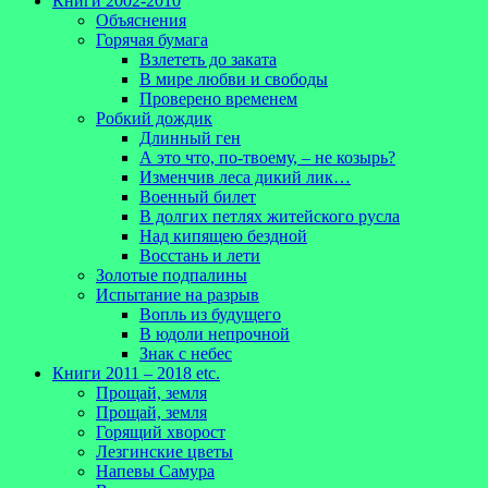
Книги 2002-2010
Объяснения
Горячая бумага
Взлететь до заката
В мире любви и свободы
Проверено временем
Робкий дождик
Длинный ген
А это что, по-твоему, – не козырь?
Изменчив леса дикий лик…
Военный билет
В долгих петлях житейского русла
Над кипящею бездной
Восстань и лети
Золотые подпалины
Испытание на разрыв
Вопль из будущего
В юдоли непрочной
Знак с небес
Книги 2011 – 2018 etc.
Прощай, земля
Прощай, земля
Горящий хворост
Лезгинские цветы
Напевы Самура