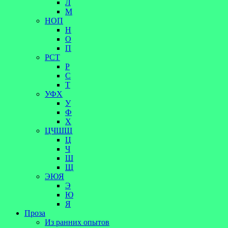
Л
М
НОП
Н
О
П
РСТ
Р
С
Т
УФХ
У
Ф
Х
ЦЧШЩ
Ц
Ч
Ш
Щ
ЭЮЯ
Э
Ю
Я
Проза
Из ранних опытов