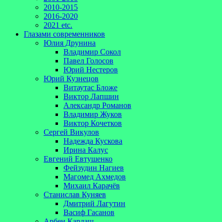
2010-2015
2016-2020
2021 etc.
Глазами современников
Юлия Друнина
Владимир Сокол
Павел Голосов
Юрий Нестеров
Юрий Кузнецов
Витаутас Бложе
Виктор Лапшин
Александр Романов
Владимир Жуков
Виктор Кочетков
Сергей Викулов
Надежда Кускова
Ирина Калус
Евгений Евтушенко
Фейзудин Нагиев
Магомед Ахмедов
Михаил Карачёв
Станислав Куняев
Дмитрий Лагутин
Васиф Гасанов
Арбен Кардаш