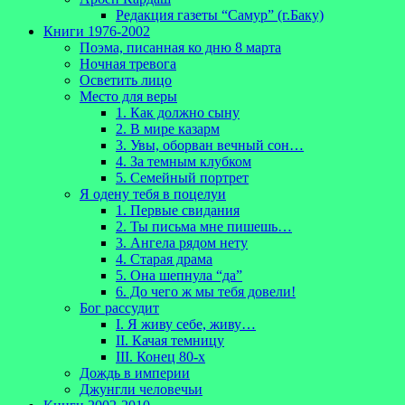
Редакция газеты “Самур” (г.Баку)
Книги 1976-2002
Поэма, писанная ко дню 8 марта
Ночная тревога
Осветить лицо
Место для веры
1. Как должно сыну
2. В мире казарм
3. Увы, оборван вечный сон…
4. За темным клубком
5. Семейный портрет
Я одену тебя в поцелуи
1. Первые свидания
2. Ты письма мне пишешь…
3. Ангела рядом нету
4. Старая драма
5. Она шепнула “да”
6. До чего ж мы тебя довели!
Бог рассудит
I. Я живу себе, живу…
II. Качая темницу
III. Конец 80-х
Дождь в империи
Джунгли человечьи