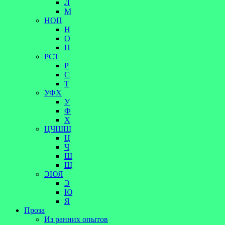
Л
М
НОП
Н
О
П
РСТ
Р
С
Т
УФХ
У
Ф
Х
ЦЧШЩ
Ц
Ч
Ш
Щ
ЭЮЯ
Э
Ю
Я
Проза
Из ранних опытов