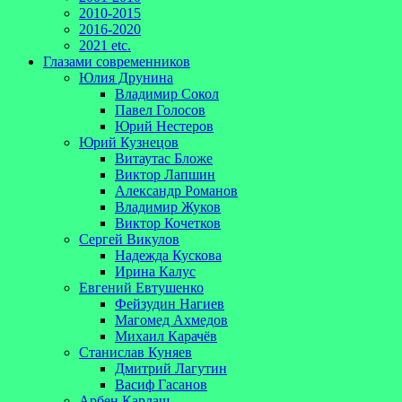
2010-2015
2016-2020
2021 etc.
Глазами современников
Юлия Друнина
Владимир Сокол
Павел Голосов
Юрий Нестеров
Юрий Кузнецов
Витаутас Бложе
Виктор Лапшин
Александр Романов
Владимир Жуков
Виктор Кочетков
Сергей Викулов
Надежда Кускова
Ирина Калус
Евгений Евтушенко
Фейзудин Нагиев
Магомед Ахмедов
Михаил Карачёв
Станислав Куняев
Дмитрий Лагутин
Васиф Гасанов
Арбен Кардаш