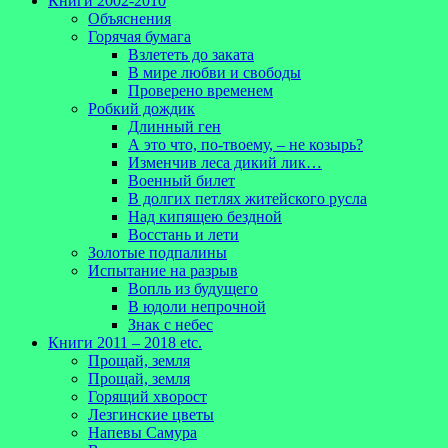
Книги 2002-2010
Объяснения
Горячая бумага
Взлететь до заката
В мире любви и свободы
Проверено временем
Робкий дождик
Длинный ген
А это что, по-твоему, – не козырь?
Изменчив леса дикий лик…
Военный билет
В долгих петлях житейского русла
Над кипящею бездной
Восстань и лети
Золотые подпалины
Испытание на разрыв
Вопль из будущего
В юдоли непрочной
Знак с небес
Книги 2011 – 2018 etc.
Прощай, земля
Прощай, земля
Горящий хворост
Лезгинские цветы
Напевы Самура