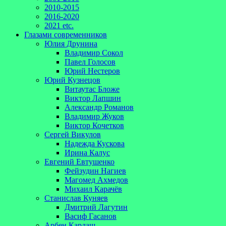
2010-2015
2016-2020
2021 etc.
Глазами современников
Юлия Друнина
Владимир Сокол
Павел Голосов
Юрий Нестеров
Юрий Кузнецов
Витаутас Бложе
Виктор Лапшин
Александр Романов
Владимир Жуков
Виктор Кочетков
Сергей Викулов
Надежда Кускова
Ирина Калус
Евгений Евтушенко
Фейзудин Нагиев
Магомед Ахмедов
Михаил Карачёв
Станислав Куняев
Дмитрий Лагутин
Васиф Гасанов
Арбен Кардаш