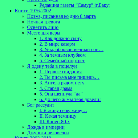
Редакция газеты “Самур” (г.Баку)
Книги 1976-2002
Поэма, писанная ко дню 8 марта
Ночная тревога
Осветить лицо
Место для веры
1. Как должно сыну
2. В мире казарм
3. Увы, оборван вечный сон…
4. За темным клубком
5. Семейный портрет
Я одену тебя в поцелуи
1. Первые свидания
2. Ты письма мне пишешь…
3. Ангела рядом нету
4. Старая драма
5. Она шепнула “да”
6. До чего ж мы тебя довели!
Бог рассудит
I. Я живу себе, живу…
II. Качая темницу
III. Конец 80-х
Дождь в империи
Джунгли человечьи