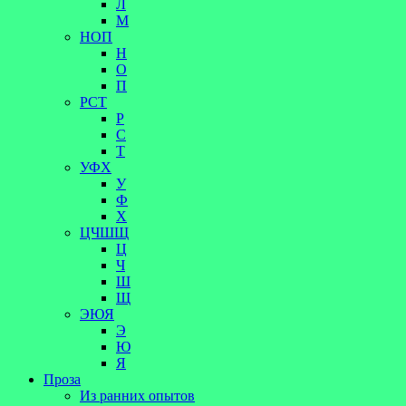
Л
М
НОП
Н
О
П
РСТ
Р
С
Т
УФХ
У
Ф
Х
ЦЧШЩ
Ц
Ч
Ш
Щ
ЭЮЯ
Э
Ю
Я
Проза
Из ранних опытов