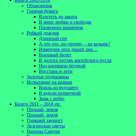
Книги 2002-2010
Объяснения
Горячая бумага
Взлететь до заката
В мире любви и свободы
Проверено временем
Робкий дождик
Длинный ген
А это что, по-твоему, – не козырь?
Изменчив леса дикий лик…
Военный билет
В долгих петлях житейского русла
Над кипящею бездной
Восстань и лети
Золотые подпалины
Испытание на разрыв
Вопль из будущего
В юдоли непрочной
Знак с небес
Книги 2011 – 2018 etc.
Прощай, земля
Прощай, земля
Горящий хворост
Лезгинские цветы
Напевы Самура