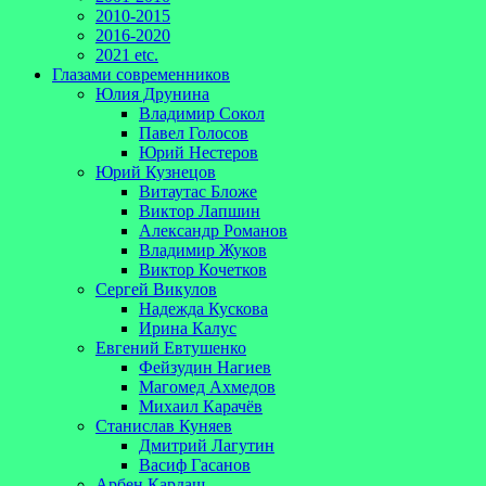
2010-2015
2016-2020
2021 etc.
Глазами современников
Юлия Друнина
Владимир Сокол
Павел Голосов
Юрий Нестеров
Юрий Кузнецов
Витаутас Бложе
Виктор Лапшин
Александр Романов
Владимир Жуков
Виктор Кочетков
Сергей Викулов
Надежда Кускова
Ирина Калус
Евгений Евтушенко
Фейзудин Нагиев
Магомед Ахмедов
Михаил Карачёв
Станислав Куняев
Дмитрий Лагутин
Васиф Гасанов
Арбен Кардаш