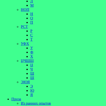
Л
М
НОП
Н
О
П
РСТ
Р
С
Т
УФХ
У
Ф
Х
ЦЧШЩ
Ц
Ч
Ш
Щ
ЭЮЯ
Э
Ю
Я
Проза
Из ранних опытов