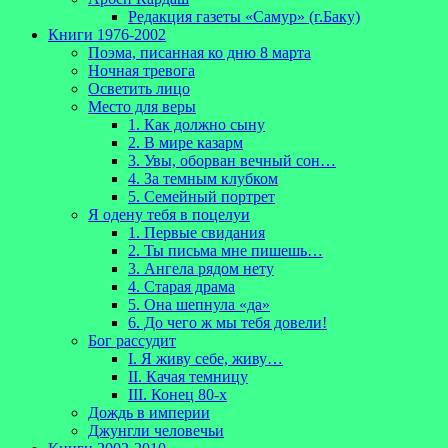
Редакция газеты «Самур» (г.Баку)
Книги 1976-2002
Поэма, писанная ко дню 8 марта
Ночная тревога
Осветить лицо
Место для веры
1. Как должно сыну
2. В мире казарм
3. Увы, оборван вечный сон…
4. За темным клубком
5. Семейный портрет
Я одену тебя в поцелуи
1. Первые свидания
2. Ты письма мне пишешь…
3. Ангела рядом нету
4. Старая драма
5. Она шепнула «да»
6. До чего ж мы тебя довели!
Бог рассудит
I. Я живу себе, живу…
II. Качая темницу
III. Конец 80-х
Дождь в империи
Джунгли человечьи