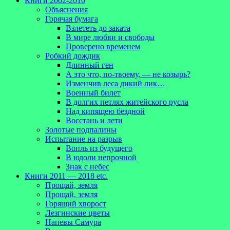
Книги 2002-2010
Объяснения
Горячая бумага
Взлететь до заката
В мире любви и свободы
Проверено временем
Робкий дождик
Длинный ген
А это что, по-твоему, — не козырь?
Изменчив леса дикий лик…
Военный билет
В долгих петлях житейского русла
Над кипящею бездной
Восстань и лети
Золотые подпалины
Испытание на разрыв
Вопль из будущего
В юдоли непрочной
Знак с небес
Книги 2011 — 2018 etc.
Прощай, земля
Прощай, земля
Горящий хворост
Лезгинские цветы
Напевы Самура