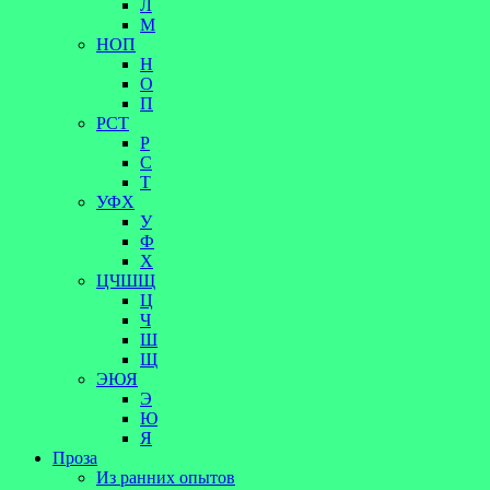
Л
М
НОП
Н
О
П
РСТ
Р
С
Т
УФХ
У
Ф
Х
ЦЧШЩ
Ц
Ч
Ш
Щ
ЭЮЯ
Э
Ю
Я
Проза
Из ранних опытов