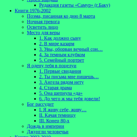
Редакция газеты «Самур» (г.Баку)
Книги 1976-2002
Поэма, писанная ко дню 8 марта
Ночная тревога
Осветить лицо
Место для веры
1. Как должно сыну
2. В мире казарм
3. Увы, оборван вечный сон…
4. За темным клубком
5. Семейный портрет
Я одену тебя в поцелуи
1. Первые свидания
2. Ты письма мне пишешь…
3. Ангела рядом нету
4. Старая драма
5. Она шепнула «да»
6. До чего ж мы тебя довели!
Бог рассудит
I. Я живу себе, живу…
II. Качая темницу
III. Конец 80-х
Дождь в империи
Джунгли человечьи