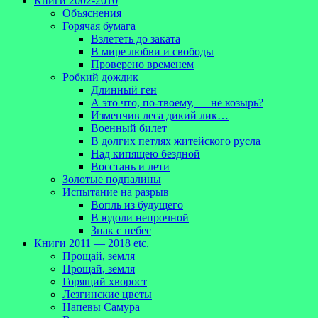
Книги 2002-2010
Объяснения
Горячая бумага
Взлететь до заката
В мире любви и свободы
Проверено временем
Робкий дождик
Длинный ген
А это что, по-твоему, — не козырь?
Изменчив леса дикий лик…
Военный билет
В долгих петлях житейского русла
Над кипящею бездной
Восстань и лети
Золотые подпалины
Испытание на разрыв
Вопль из будущего
В юдоли непрочной
Знак с небес
Книги 2011 — 2018 etc.
Прощай, земля
Прощай, земля
Горящий хворост
Лезгинские цветы
Напевы Самура