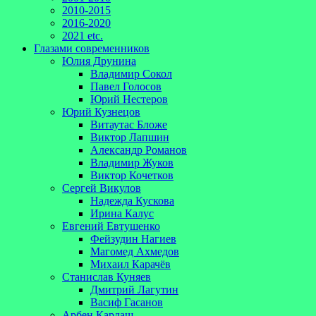
2010-2015
2016-2020
2021 etc.
Глазами современников
Юлия Друнина
Владимир Сокол
Павел Голосов
Юрий Нестеров
Юрий Кузнецов
Витаутас Бложе
Виктор Лапшин
Александр Романов
Владимир Жуков
Виктор Кочетков
Сергей Викулов
Надежда Кускова
Ирина Калус
Евгений Евтушенко
Фейзудин Нагиев
Магомед Ахмедов
Михаил Карачёв
Станислав Куняев
Дмитрий Лагутин
Васиф Гасанов
Арбен Кардаш