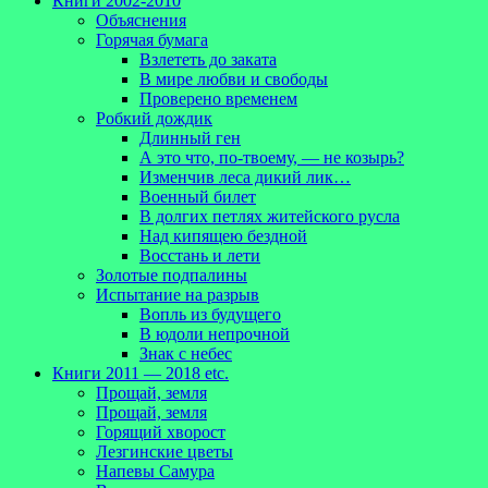
Книги 2002-2010
Объяснения
Горячая бумага
Взлететь до заката
В мире любви и свободы
Проверено временем
Робкий дождик
Длинный ген
А это что, по-твоему, — не козырь?
Изменчив леса дикий лик…
Военный билет
В долгих петлях житейского русла
Над кипящею бездной
Восстань и лети
Золотые подпалины
Испытание на разрыв
Вопль из будущего
В юдоли непрочной
Знак с небес
Книги 2011 — 2018 etc.
Прощай, земля
Прощай, земля
Горящий хворост
Лезгинские цветы
Напевы Самура