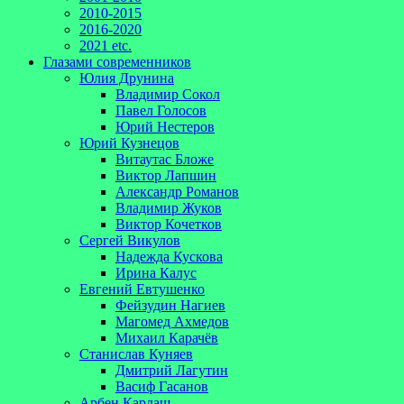
2010-2015
2016-2020
2021 etc.
Глазами современников
Юлия Друнина
Владимир Сокол
Павел Голосов
Юрий Нестеров
Юрий Кузнецов
Витаутас Бложе
Виктор Лапшин
Александр Романов
Владимир Жуков
Виктор Кочетков
Сергей Викулов
Надежда Кускова
Ирина Калус
Евгений Евтушенко
Фейзудин Нагиев
Магомед Ахмедов
Михаил Карачёв
Станислав Куняев
Дмитрий Лагутин
Васиф Гасанов
Арбен Кардаш