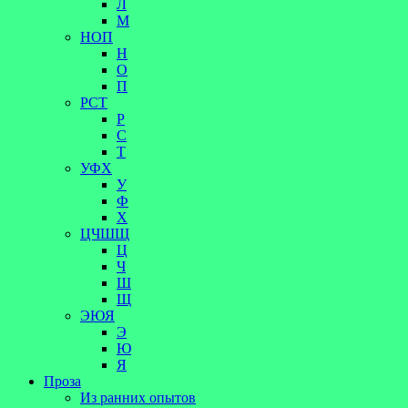
Л
М
НОП
Н
О
П
РСТ
Р
С
Т
УФХ
У
Ф
Х
ЦЧШЩ
Ц
Ч
Ш
Щ
ЭЮЯ
Э
Ю
Я
Проза
Из ранних опытов