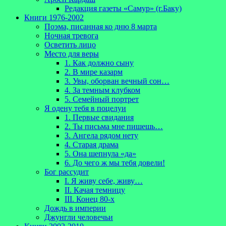
Редакция газеты «Самур» (г.Баку)
Книги 1976-2002
Поэма, писанная ко дню 8 марта
Ночная тревога
Осветить лицо
Место для веры
1. Как должно сыну
2. В мире казарм
3. Увы, оборван вечный сон…
4. За темным клубком
5. Семейный портрет
Я одену тебя в поцелуи
1. Первые свидания
2. Ты письма мне пишешь…
3. Ангела рядом нету
4. Старая драма
5. Она шепнула «да»
6. До чего ж мы тебя довели!
Бог рассудит
I. Я живу себе, живу…
II. Качая темницу
III. Конец 80-х
Дождь в империи
Джунгли человечьи