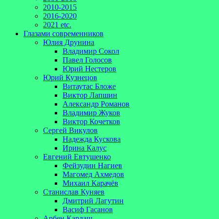
2010-2015
2016-2020
2021 etc.
Глазами современников
Юлия Друнина
Владимир Сокол
Павел Голосов
Юрий Нестеров
Юрий Кузнецов
Витаутас Бложе
Виктор Лапшин
Александр Романов
Владимир Жуков
Виктор Кочетков
Сергей Викулов
Надежда Кускова
Ирина Калус
Евгений Евтушенко
Фейзудин Нагиев
Магомед Ахмедов
Михаил Карачёв
Станислав Куняев
Дмитрий Лагутин
Васиф Гасанов
Арбен Кардаш