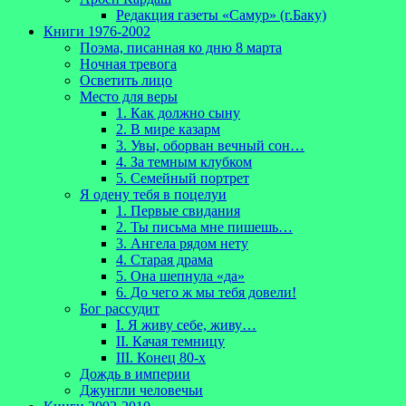
Редакция газеты «Самур» (г.Баку)
Книги 1976-2002
Поэма, писанная ко дню 8 марта
Ночная тревога
Осветить лицо
Место для веры
1. Как должно сыну
2. В мире казарм
3. Увы, оборван вечный сон…
4. За темным клубком
5. Семейный портрет
Я одену тебя в поцелуи
1. Первые свидания
2. Ты письма мне пишешь…
3. Ангела рядом нету
4. Старая драма
5. Она шепнула «да»
6. До чего ж мы тебя довели!
Бог рассудит
I. Я живу себе, живу…
II. Качая темницу
III. Конец 80-х
Дождь в империи
Джунгли человечьи