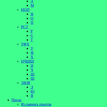
Л
М
НОП
Н
О
П
РСТ
Р
С
Т
УФХ
У
Ф
Х
ЦЧШЩ
Ц
Ч
Ш
Щ
ЭЮЯ
Э
Ю
Я
Проза
Из ранних опытов