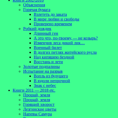
Книги 2002-2010
Объяснения
Горячая бумага
Взлететь до заката
В мире любви и свободы
Проверено временем
Робкий дождик
Длинный ген
А это что, по-твоему, — не козырь?
Изменчив леса дикий лик…
Военный билет
В долгих петлях житейского русла
Над кипящею бездной
Восстань и лети
Золотые подпалины
Испытание на разрыв
Вопль из будущего
В юдоли непрочной
Знак с небес
Книги 2011 — 2018 etc.
Прощай, земля
Прощай, земля
Горящий хворост
Лезгинские цветы
Напевы Самура