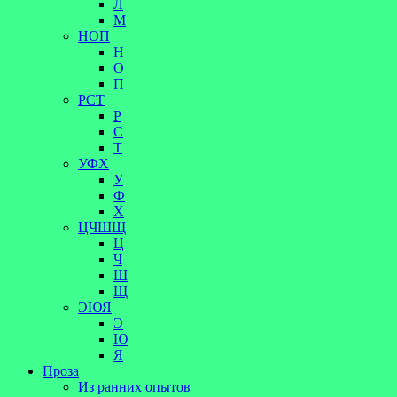
Л
М
НОП
Н
О
П
РСТ
Р
С
Т
УФХ
У
Ф
Х
ЦЧШЩ
Ц
Ч
Ш
Щ
ЭЮЯ
Э
Ю
Я
Проза
Из ранних опытов