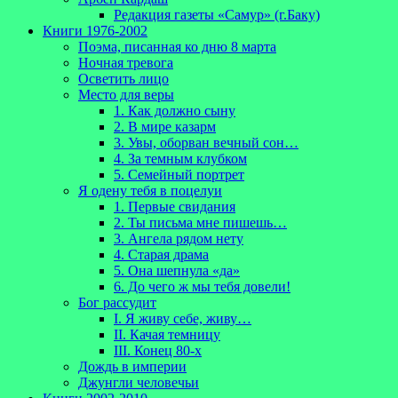
Редакция газеты «Самур» (г.Баку)
Книги 1976-2002
Поэма, писанная ко дню 8 марта
Ночная тревога
Осветить лицо
Место для веры
1. Как должно сыну
2. В мире казарм
3. Увы, оборван вечный сон…
4. За темным клубком
5. Семейный портрет
Я одену тебя в поцелуи
1. Первые свидания
2. Ты письма мне пишешь…
3. Ангела рядом нету
4. Старая драма
5. Она шепнула «да»
6. До чего ж мы тебя довели!
Бог рассудит
I. Я живу себе, живу…
II. Качая темницу
III. Конец 80-х
Дождь в империи
Джунгли человечьи