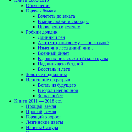
Книги 2002-2010
Объяснения
Горячая бумага
Взлететь до заката
В мире любви и свободы
Проверено временем
Робкий дождик
Длинный ген
А это что, по-твоему, — не козырь?
Изменчив леса дикий лик…
Военный билет
В долгих петлях житейского русла
Над кипящею бездной
Восстань и лети
Золотые подпалины
Испытание на разрыв
Вопль из будущего
В юдоли непрочной
Знак с небес
Книги 2011 — 2018 etc.
Прощай, земля
Прощай, земля
Горящий хворост
Лезгинские цветы
Напевы Самура