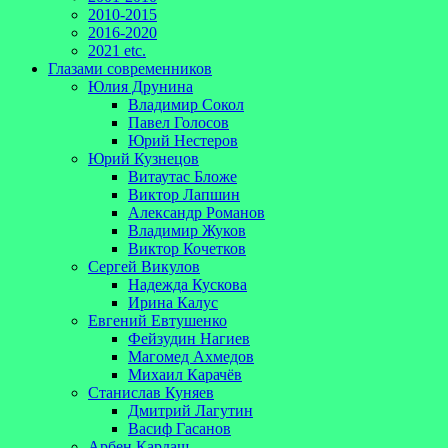
2010-2015
2016-2020
2021 etc.
Глазами современников
Юлия Друнина
Владимир Сокол
Павел Голосов
Юрий Нестеров
Юрий Кузнецов
Витаутас Бложе
Виктор Лапшин
Александр Романов
Владимир Жуков
Виктор Кочетков
Сергей Викулов
Надежда Кускова
Ирина Калус
Евгений Евтушенко
Фейзудин Нагиев
Магомед Ахмедов
Михаил Карачёв
Станислав Куняев
Дмитрий Лагутин
Васиф Гасанов
Арбен Кардаш