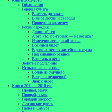
Книги 2002-2010
Объяснения
Горячая бумага
Взлететь до заката
В мире любви и свободы
Проверено временем
Робкий дождик
Длинный ген
А это что, по-твоему, — не козырь?
Изменчив леса дикий лик…
Военный билет
В долгих петлях житейского русла
Над кипящею бездной
Восстань и лети
Золотые подпалины
Испытание на разрыв
Вопль из будущего
В юдоли непрочной
Знак с небес
Книги 2011 — 2018 etc.
Прощай, земля
Прощай, земля
Горящий хворост
Лезгинские цветы
Напевы Самура