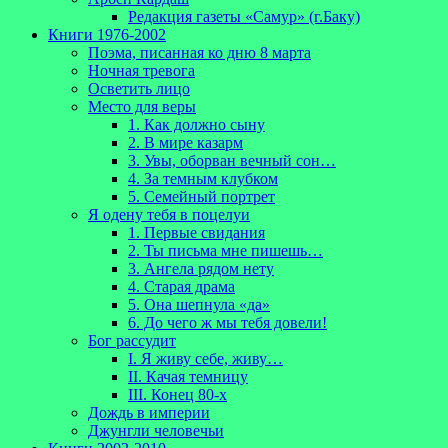
Редакция газеты «Самур» (г.Баку)
Книги 1976-2002
Поэма, писанная ко дню 8 марта
Ночная тревога
Осветить лицо
Место для веры
1. Как должно сыну
2. В мире казарм
3. Увы, оборван вечный сон…
4. За темным клубком
5. Семейный портрет
Я одену тебя в поцелуи
1. Первые свидания
2. Ты письма мне пишешь…
3. Ангела рядом нету
4. Старая драма
5. Она шепнула «да»
6. До чего ж мы тебя довели!
Бог рассудит
I. Я живу себе, живу…
II. Качая темницу
III. Конец 80-х
Дождь в империи
Джунгли человечьи