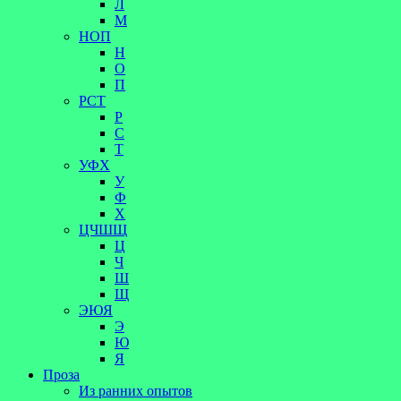
Л
М
НОП
Н
О
П
РСТ
Р
С
Т
УФХ
У
Ф
Х
ЦЧШЩ
Ц
Ч
Ш
Щ
ЭЮЯ
Э
Ю
Я
Проза
Из ранних опытов