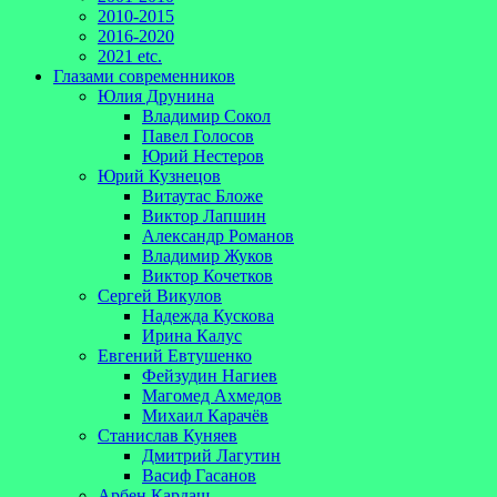
2010-2015
2016-2020
2021 etc.
Глазами современников
Юлия Друнина
Владимир Сокол
Павел Голосов
Юрий Нестеров
Юрий Кузнецов
Витаутас Бложе
Виктор Лапшин
Александр Романов
Владимир Жуков
Виктор Кочетков
Сергей Викулов
Надежда Кускова
Ирина Калус
Евгений Евтушенко
Фейзудин Нагиев
Магомед Ахмедов
Михаил Карачёв
Станислав Куняев
Дмитрий Лагутин
Васиф Гасанов
Арбен Кардаш