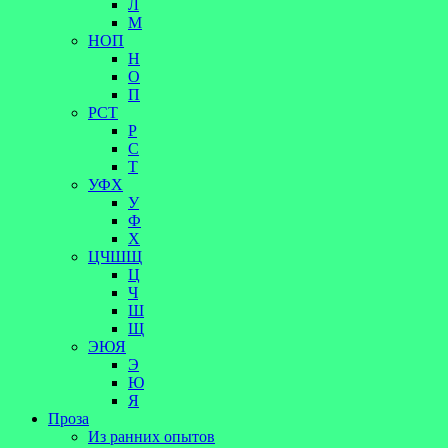
Л
М
НОП
Н
О
П
РСТ
Р
С
Т
УФХ
У
Ф
Х
ЦЧШЩ
Ц
Ч
Ш
Щ
ЭЮЯ
Э
Ю
Я
Проза
Из ранних опытов