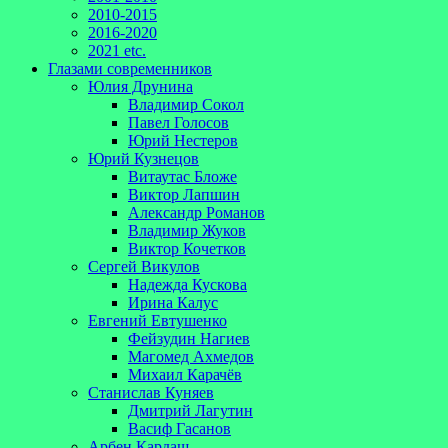
2010-2015
2016-2020
2021 etc.
Глазами современников
Юлия Друнина
Владимир Сокол
Павел Голосов
Юрий Нестеров
Юрий Кузнецов
Витаутас Бложе
Виктор Лапшин
Александр Романов
Владимир Жуков
Виктор Кочетков
Сергей Викулов
Надежда Кускова
Ирина Калус
Евгений Евтушенко
Фейзудин Нагиев
Магомед Ахмедов
Михаил Карачёв
Станислав Куняев
Дмитрий Лагутин
Васиф Гасанов
Арбен Кардаш