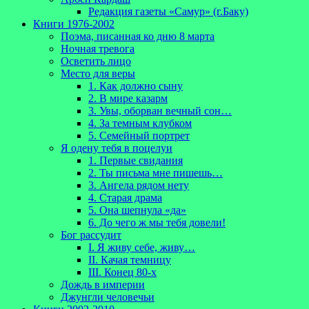
Редакция газеты «Самур» (г.Баку)
Книги 1976-2002
Поэма, писанная ко дню 8 марта
Ночная тревога
Осветить лицо
Место для веры
1. Как должно сыну
2. В мире казарм
3. Увы, оборван вечный сон…
4. За темным клубком
5. Семейный портрет
Я одену тебя в поцелуи
1. Первые свидания
2. Ты письма мне пишешь…
3. Ангела рядом нету
4. Старая драма
5. Она шепнула «да»
6. До чего ж мы тебя довели!
Бог рассудит
I. Я живу себе, живу…
II. Качая темницу
III. Конец 80-х
Дождь в империи
Джунгли человечьи