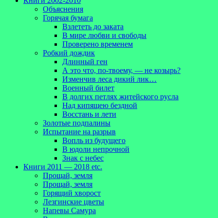
Книги 2002-2010
Объяснения
Горячая бумага
Взлететь до заката
В мире любви и свободы
Проверено временем
Робкий дождик
Длинный ген
А это что, по-твоему, — не козырь?
Изменчив леса дикий лик…
Военный билет
В долгих петлях житейского русла
Над кипящею бездной
Восстань и лети
Золотые подпалины
Испытание на разрыв
Вопль из будущего
В юдоли непрочной
Знак с небес
Книги 2011 — 2018 etc.
Прощай, земля
Прощай, земля
Горящий хворост
Лезгинские цветы
Напевы Самура