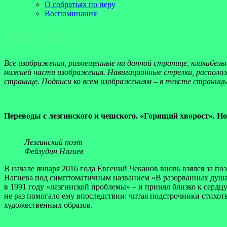
О собратьях по перу
Воспоминания
2016-2020
Все изображения, размещенные на данной странице, кликабель
нижней части изображения. Навигационные стрелки, располож
странице. Подписи ко всем изображениям – в тексте страницы
Переводы с лезгинского и чешского. «Горящий хворост». Н
Лезгинский поэт
Фейзудин Нагиев
В начале января 2016 года Евгений Чеканов вновь взялся за п
Нагиева под симптоматичным названием «В разорванных душах
в 1991 году «лезгинской проблемы» – и принял близко к сердц
не раз помогало ему впоследствии: читая подстрочники стихо
художественных образов.