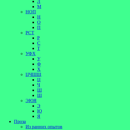
Л
М
НОП
Н
О
П
РСТ
Р
С
Т
УФХ
У
Ф
Х
ЦЧШЩ
Ц
Ч
Ш
Щ
ЭЮЯ
Э
Ю
Я
Проза
Из ранних опытов