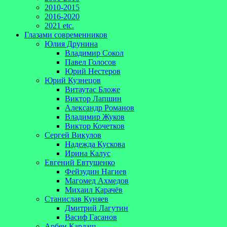
2010-2015
2016-2020
2021 etc.
Глазами современников
Юлия Друнина
Владимир Сокол
Павел Голосов
Юрий Нестеров
Юрий Кузнецов
Витаутас Бложе
Виктор Лапшин
Александр Романов
Владимир Жуков
Виктор Кочетков
Сергей Викулов
Надежда Кускова
Ирина Калус
Евгений Евтушенко
Фейзудин Нагиев
Магомед Ахмедов
Михаил Карачёв
Станислав Куняев
Дмитрий Лагутин
Васиф Гасанов
Арбен Кардаш