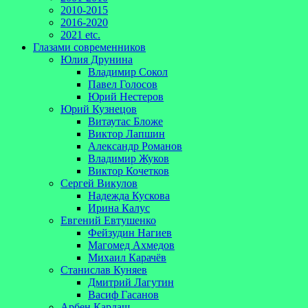
2010-2015
2016-2020
2021 etc.
Глазами современников
Юлия Друнина
Владимир Сокол
Павел Голосов
Юрий Нестеров
Юрий Кузнецов
Витаутас Бложе
Виктор Лапшин
Александр Романов
Владимир Жуков
Виктор Кочетков
Сергей Викулов
Надежда Кускова
Ирина Калус
Евгений Евтушенко
Фейзудин Нагиев
Магомед Ахмедов
Михаил Карачёв
Станислав Куняев
Дмитрий Лагутин
Васиф Гасанов
Арбен Кардаш