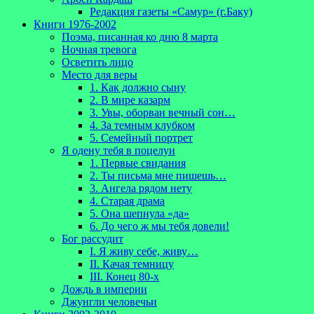
Редакция газеты «Самур» (г.Баку)
Книги 1976-2002
Поэма, писанная ко дню 8 марта
Ночная тревога
Осветить лицо
Место для веры
1. Как должно сыну
2. В мире казарм
3. Увы, оборван вечный сон…
4. За темным клубком
5. Семейный портрет
Я одену тебя в поцелуи
1. Первые свидания
2. Ты письма мне пишешь…
3. Ангела рядом нету
4. Старая драма
5. Она шепнула «да»
6. До чего ж мы тебя довели!
Бог рассудит
I. Я живу себе, живу…
II. Качая темницу
III. Конец 80-х
Дождь в империи
Джунгли человечьи