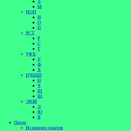
Л
М
НОП
Н
О
П
РСТ
Р
С
Т
УФХ
У
Ф
Х
ЦЧШЩ
Ц
Ч
Ш
Щ
ЭЮЯ
Э
Ю
Я
Проза
Из ранних опытов