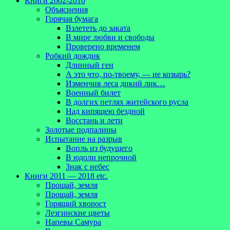
Книги 2002-2010
Объяснения
Горячая бумага
Взлететь до заката
В мире любви и свободы
Проверено временем
Робкий дождик
Длинный ген
А это что, по-твоему, — не козырь?
Изменчив леса дикий лик…
Военный билет
В долгих петлях житейского русла
Над кипящею бездной
Восстань и лети
Золотые подпалины
Испытание на разрыв
Вопль из будущего
В юдоли непрочной
Знак с небес
Книги 2011 — 2018 etc.
Прощай, земля
Прощай, земля
Горящий хворост
Лезгинские цветы
Напевы Самура