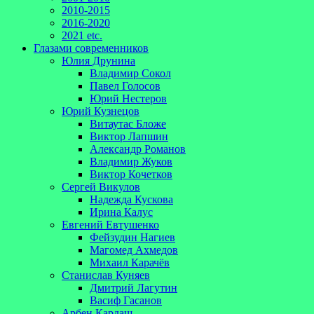
2010-2015
2016-2020
2021 etc.
Глазами современников
Юлия Друнина
Владимир Сокол
Павел Голосов
Юрий Нестеров
Юрий Кузнецов
Витаутас Бложе
Виктор Лапшин
Александр Романов
Владимир Жуков
Виктор Кочетков
Сергей Викулов
Надежда Кускова
Ирина Калус
Евгений Евтушенко
Фейзудин Нагиев
Магомед Ахмедов
Михаил Карачёв
Станислав Куняев
Дмитрий Лагутин
Васиф Гасанов
Арбен Кардаш