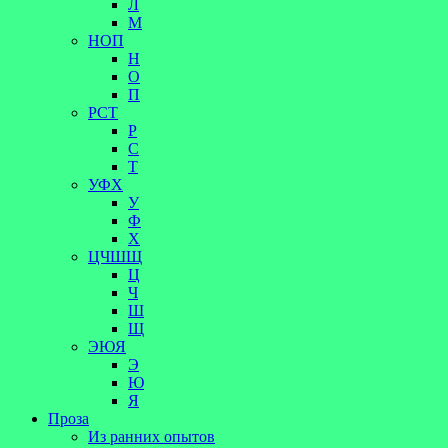
Л
М
НОП
Н
О
П
РСТ
Р
С
Т
УФХ
У
Ф
Х
ЦЧШЩ
Ц
Ч
Ш
Щ
ЭЮЯ
Э
Ю
Я
Проза
Из ранних опытов