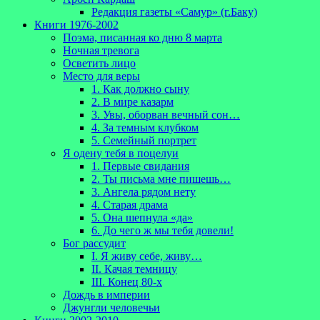
Редакция газеты «Самур» (г.Баку)
Книги 1976-2002
Поэма, писанная ко дню 8 марта
Ночная тревога
Осветить лицо
Место для веры
1. Как должно сыну
2. В мире казарм
3. Увы, оборван вечный сон…
4. За темным клубком
5. Семейный портрет
Я одену тебя в поцелуи
1. Первые свидания
2. Ты письма мне пишешь…
3. Ангела рядом нету
4. Старая драма
5. Она шепнула «да»
6. До чего ж мы тебя довели!
Бог рассудит
I. Я живу себе, живу…
II. Качая темницу
III. Конец 80-х
Дождь в империи
Джунгли человечьи