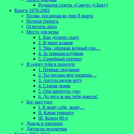
Редакция газеты «Самур» (г.Баку)
Книги 1976-2002
Поэма, писанная ко дню 8 марта
Ночная тревога
Осветить лицо
Место для веры
1. Как должно сыну
2. В мире казарм
3. Увы, оборван вечный сон…
4. За темным клубком
5. Семейный портрет
Я одену тебя в поцелуи
1. Первые свидания
2. Ты письма мне пишешь…
3. Ангела рядом нету
4. Старая драма
5. Она шепнула «да»
6. До чего ж мы тебя довели!
Бог рассудит
I. Я живу себе, живу…
II. Качая темницу
III. Конец 80-х
Дождь в империи
Джунгли человечьи