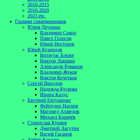
2010-2015
2016-2020
2021 etc.
Глазами современников
Юлия Друнина
Владимир Сокол
Павел Голосов
Юрий Нестеров
Юрий Кузнецов
Витаутас Бложе
Виктор Лапшин
Александр Романов
Владимир Жуков
Виктор Кочетков
Сергей Викулов
Надежда Кускова
Ирина Калус
Евгений Евтушенко
Фейзудин Нагиев
Магомед Ахмедов
Михаил Карачёв
Станислав Куняев
Дмитрий Лагутин
Васиф Гасанов
Арбен Кардаш