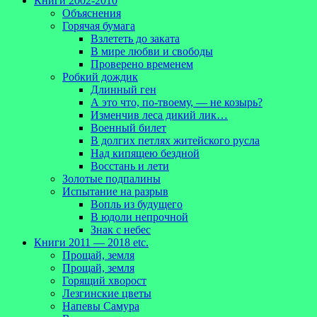
Книги 2002-2010
Объяснения
Горячая бумага
Взлететь до заката
В мире любви и свободы
Проверено временем
Робкий дождик
Длинный ген
А это что, по-твоему, — не козырь?
Изменчив леса дикий лик…
Военный билет
В долгих петлях житейского русла
Над кипящею бездной
Восстань и лети
Золотые подпалины
Испытание на разрыв
Вопль из будущего
В юдоли непрочной
Знак с небес
Книги 2011 — 2018 etc.
Прощай, земля
Прощай, земля
Горящий хворост
Лезгинские цветы
Напевы Самура