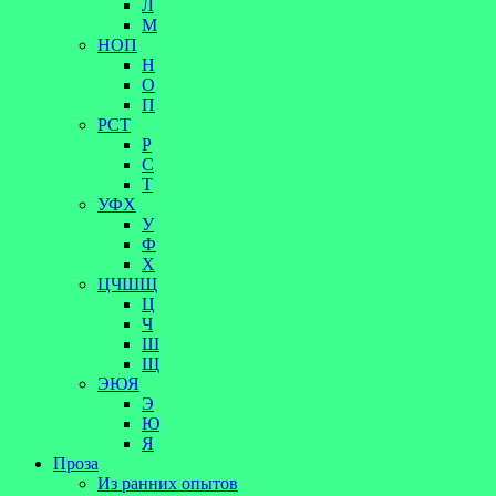
Л
М
НОП
Н
О
П
РСТ
Р
С
Т
УФХ
У
Ф
Х
ЦЧШЩ
Ц
Ч
Ш
Щ
ЭЮЯ
Э
Ю
Я
Проза
Из ранних опытов