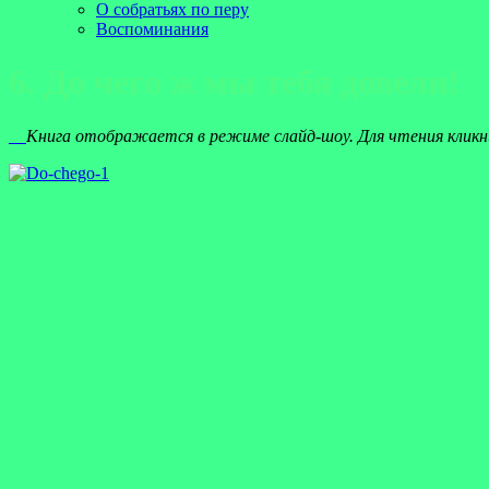
О собратьях по перу
Воспоминания
6. До чего ж мы тебя довели!
Книга отображается в режиме слайд-шоу. Для чтения кликн