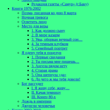
Редакция газеты «Самур» (г.Баку)
Книги 1976-2002
Поэма, писанная ко дню 8 марта
Ночная тревога
Осветить лицо
Место для веры
1. Как должно сыну
2. В мире казарм
3. Увы, оборван вечный сон…
4. За темным клубком
5. Семейный портрет
Я одену тебя в поцелуи
1. Первые свидания
2. Ты письма мне пишешь…
3. Ангела рядом нету
4. Старая драма
5. Она шепнула «да»
6. До чего ж мы тебя довели!
Бог рассудит
I. Я живу себе, живу…
II. Качая темницу
III. Конец 80-х
Дождь в империи
Джунгли человечьи