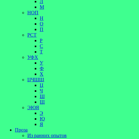
Л
М
НОП
Н
О
П
РСТ
Р
С
Т
УФХ
У
Ф
Х
ЦЧШЩ
Ц
Ч
Ш
Щ
ЭЮЯ
Э
Ю
Я
Проза
Из ранних опытов