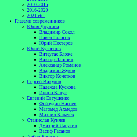
2010-2015
2016-2020
2021 etc.
Глазами современников
Юлия Друнина
Владимир Сокол
Павел Голосов
Юрий Нестеров
Юрий Кузнецов
Витаутас Бложе
Виктор Лапшин
Александр Романов
Владимир Жуков
Виктор Кочетков
Сергей Викулов
Надежда Кускова
Ирина Калус
Евгений Евтушенко
Фейзудин Нагиев
Магомед Ахмедов
Михаил Карачёв
Станислав Куняев
Дмитрий Лагутин
Васиф Гасанов
Арбен Кардаш