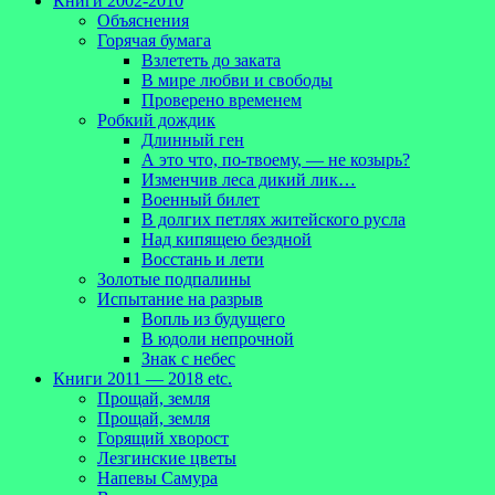
Книги 2002-2010
Объяснения
Горячая бумага
Взлететь до заката
В мире любви и свободы
Проверено временем
Робкий дождик
Длинный ген
А это что, по-твоему, — не козырь?
Изменчив леса дикий лик…
Военный билет
В долгих петлях житейского русла
Над кипящею бездной
Восстань и лети
Золотые подпалины
Испытание на разрыв
Вопль из будущего
В юдоли непрочной
Знак с небес
Книги 2011 — 2018 etc.
Прощай, земля
Прощай, земля
Горящий хворост
Лезгинские цветы
Напевы Самура