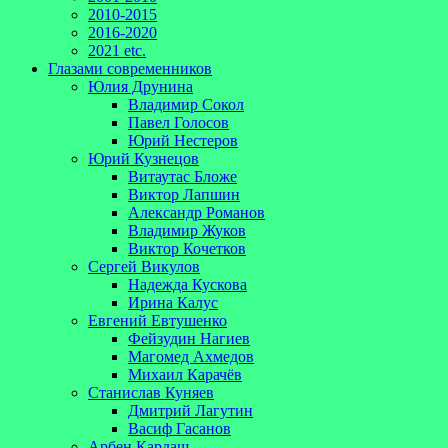
2010-2015
2016-2020
2021 etc.
Глазами современников
Юлия Друнина
Владимир Сокол
Павел Голосов
Юрий Нестеров
Юрий Кузнецов
Витаутас Бложе
Виктор Лапшин
Александр Романов
Владимир Жуков
Виктор Кочетков
Сергей Викулов
Надежда Кускова
Ирина Калус
Евгений Евтушенко
Фейзудин Нагиев
Магомед Ахмедов
Михаил Карачёв
Станислав Куняев
Дмитрий Лагутин
Васиф Гасанов
Арбен Кардаш