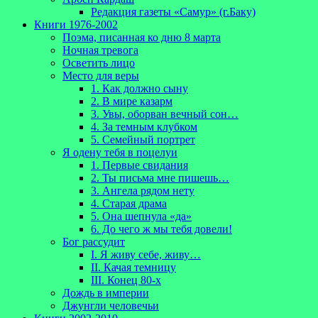
Редакция газеты «Самур» (г.Баку)
Книги 1976-2002
Поэма, писанная ко дню 8 марта
Ночная тревога
Осветить лицо
Место для веры
1. Как должно сыну
2. В мире казарм
3. Увы, оборван вечный сон…
4. За темным клубком
5. Семейный портрет
Я одену тебя в поцелуи
1. Первые свидания
2. Ты письма мне пишешь…
3. Ангела рядом нету
4. Старая драма
5. Она шепнула «да»
6. До чего ж мы тебя довели!
Бог рассудит
I. Я живу себе, живу…
II. Качая темницу
III. Конец 80-х
Дождь в империи
Джунгли человечьи