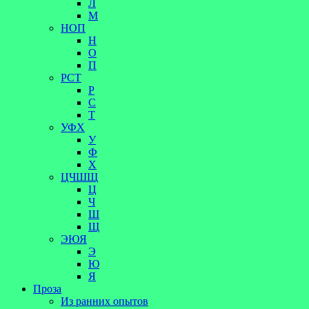
Л
М
НОП
Н
О
П
РСТ
Р
С
Т
УФХ
У
Ф
Х
ЦЧШЩ
Ц
Ч
Ш
Щ
ЭЮЯ
Э
Ю
Я
Проза
Из ранних опытов