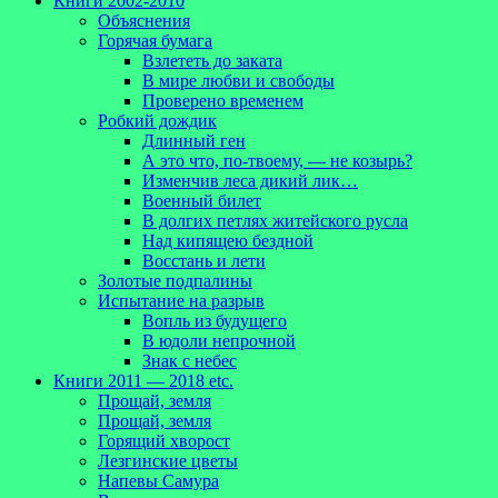
Книги 2002-2010
Объяснения
Горячая бумага
Взлететь до заката
В мире любви и свободы
Проверено временем
Робкий дождик
Длинный ген
А это что, по-твоему, — не козырь?
Изменчив леса дикий лик…
Военный билет
В долгих петлях житейского русла
Над кипящею бездной
Восстань и лети
Золотые подпалины
Испытание на разрыв
Вопль из будущего
В юдоли непрочной
Знак с небес
Книги 2011 — 2018 etc.
Прощай, земля
Прощай, земля
Горящий хворост
Лезгинские цветы
Напевы Самура