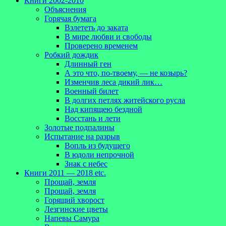
Книги 2002-2010
Объяснения
Горячая бумага
Взлететь до заката
В мире любви и свободы
Проверено временем
Робкий дождик
Длинный ген
А это что, по-твоему, — не козырь?
Изменчив леса дикий лик…
Военный билет
В долгих петлях житейского русла
Над кипящею бездной
Восстань и лети
Золотые подпалины
Испытание на разрыв
Вопль из будущего
В юдоли непрочной
Знак с небес
Книги 2011 — 2018 etc.
Прощай, земля
Прощай, земля
Горящий хворост
Лезгинские цветы
Напевы Самура