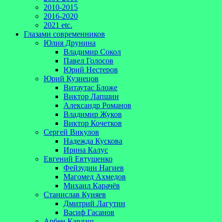
2010-2015
2016-2020
2021 etc.
Глазами современников
Юлия Друнина
Владимир Сокол
Павел Голосов
Юрий Нестеров
Юрий Кузнецов
Витаутас Бложе
Виктор Лапшин
Александр Романов
Владимир Жуков
Виктор Кочетков
Сергей Викулов
Надежда Кускова
Ирина Калус
Евгений Евтушенко
Фейзудин Нагиев
Магомед Ахмедов
Михаил Карачёв
Станислав Куняев
Дмитрий Лагутин
Васиф Гасанов
Арбен Кардаш