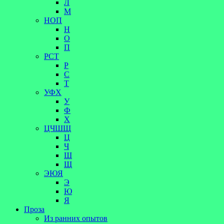
Л
М
НОП
Н
О
П
РСТ
Р
С
Т
УФХ
У
Ф
Х
ЦЧШЩ
Ц
Ч
Ш
Щ
ЭЮЯ
Э
Ю
Я
Проза
Из ранних опытов