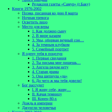
Редакция газеты «Самур» (г.Баку)
Книги 1976-2002
Поэма, писанная ко дню 8 марта
Ночная тревога
Осветить лицо
Место для веры
1. Как должно сыну
2. В мире казарм
3. Увы, оборван вечный сон…
4. За темным клубком
5. Семейный портрет
Я одену тебя в поцелуи
1. Первые свидания
2. Ты письма мне пишешь…
3. Ангела рядом нету
4. Старая драма
5. Она шепнула «да»
6. До чего ж мы тебя довели!
Бог рассудит
I. Я живу себе, живу…
II. Качая темницу
III. Конец 80-х
Дождь в империи
Джунгли человечьи