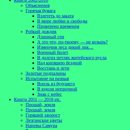
Книги 2002-2010
Объяснения
Горячая бумага
Взлететь до заката
В мире любви и свободы
Проверено временем
Робкий дождик
Длинный ген
А это что, по-твоему, — не козырь?
Изменчив леса дикий лик…
Военный билет
В долгих петлях житейского русла
Над кипящею бездной
Восстань и лети
Золотые подпалины
Испытание на разрыв
Вопль из будущего
В юдоли непрочной
Знак с небес
Книги 2011 — 2018 etc.
Прощай, земля
Прощай, земля
Горящий хворост
Лезгинские цветы
Напевы Самура