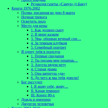
Редакция газеты «Самур» (г.Баку)
Книги 1976-2002
Поэма, писанная ко дню 8 марта
Ночная тревога
Осветить лицо
Место для веры
1. Как должно сыну
2. В мире казарм
3. Увы, оборван вечный сон…
4. За темным клубком
5. Семейный портрет
Я одену тебя в поцелуи
1. Первые свидания
2. Ты письма мне пишешь…
3. Ангела рядом нету
4. Старая драма
5. Она шепнула «да»
6. До чего ж мы тебя довели!
Бог рассудит
I. Я живу себе, живу…
II. Качая темницу
III. Конец 80-х
Дождь в империи
Джунгли человечьи