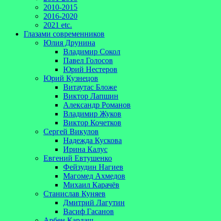
2010-2015
2016-2020
2021 etc.
Глазами современников
Юлия Друнина
Владимир Сокол
Павел Голосов
Юрий Нестеров
Юрий Кузнецов
Витаутас Бложе
Виктор Лапшин
Александр Романов
Владимир Жуков
Виктор Кочетков
Сергей Викулов
Надежда Кускова
Ирина Калус
Евгений Евтушенко
Фейзудин Нагиев
Магомед Ахмедов
Михаил Карачёв
Станислав Куняев
Дмитрий Лагутин
Васиф Гасанов
Арбен Кардаш