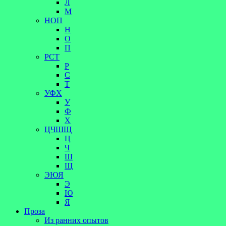
Л
М
НОП
Н
О
П
РСТ
Р
С
Т
УФХ
У
Ф
Х
ЦЧШЩ
Ц
Ч
Ш
Щ
ЭЮЯ
Э
Ю
Я
Проза
Из ранних опытов