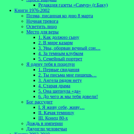
Редакция газеты «Самур» (г.Баку)
Книги 1976-2002
Поэма, писанная ко дню 8 марта
Ночная тревога
Осветить лицо
Место для веры
1. Как должно сыну
2. В мире казарм
3. Увы, оборван вечный сон…
4. За темным клубком
5. Семейный портрет
Я одену тебя в поцелуи
1. Первые свидания
2. Ты письма мне пишешь…
3. Ангела рядом нету
4. Старая драма
5. Она шепнула «да»
6. До чего ж мы тебя довели!
Бог рассудит
I. Я живу себе, живу…
II. Качая темницу
III. Конец 80-х
Дождь в империи
Джунгли человечьи