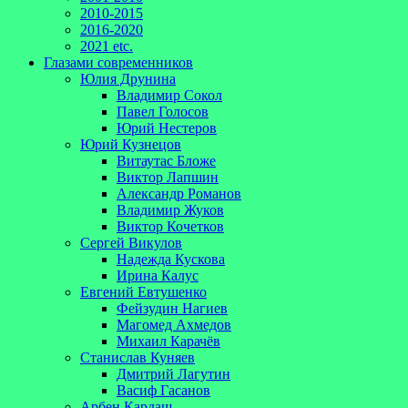
2010-2015
2016-2020
2021 etc.
Глазами современников
Юлия Друнина
Владимир Сокол
Павел Голосов
Юрий Нестеров
Юрий Кузнецов
Витаутас Бложе
Виктор Лапшин
Александр Романов
Владимир Жуков
Виктор Кочетков
Сергей Викулов
Надежда Кускова
Ирина Калус
Евгений Евтушенко
Фейзудин Нагиев
Магомед Ахмедов
Михаил Карачёв
Станислав Куняев
Дмитрий Лагутин
Васиф Гасанов
Арбен Кардаш