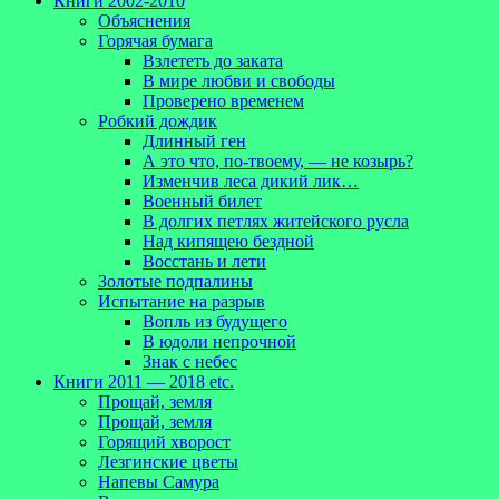
Книги 2002-2010
Объяснения
Горячая бумага
Взлететь до заката
В мире любви и свободы
Проверено временем
Робкий дождик
Длинный ген
А это что, по-твоему, — не козырь?
Изменчив леса дикий лик…
Военный билет
В долгих петлях житейского русла
Над кипящею бездной
Восстань и лети
Золотые подпалины
Испытание на разрыв
Вопль из будущего
В юдоли непрочной
Знак с небес
Книги 2011 — 2018 etc.
Прощай, земля
Прощай, земля
Горящий хворост
Лезгинские цветы
Напевы Самура