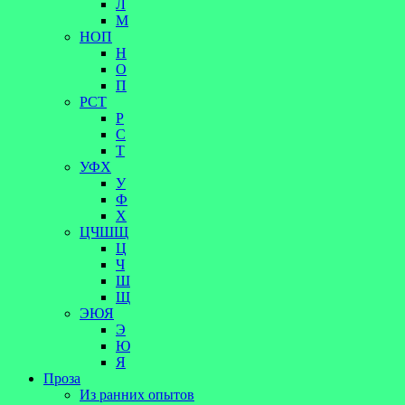
Л
М
НОП
Н
О
П
РСТ
Р
С
Т
УФХ
У
Ф
Х
ЦЧШЩ
Ц
Ч
Ш
Щ
ЭЮЯ
Э
Ю
Я
Проза
Из ранних опытов