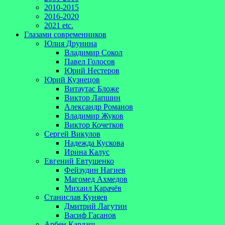
2010-2015
2016-2020
2021 etc.
Глазами современников
Юлия Друнина
Владимир Сокол
Павел Голосов
Юрий Нестеров
Юрий Кузнецов
Витаутас Бложе
Виктор Лапшин
Александр Романов
Владимир Жуков
Виктор Кочетков
Сергей Викулов
Надежда Кускова
Ирина Калус
Евгений Евтушенко
Фейзудин Нагиев
Магомед Ахмедов
Михаил Карачёв
Станислав Куняев
Дмитрий Лагутин
Васиф Гасанов
Арбен Кардаш