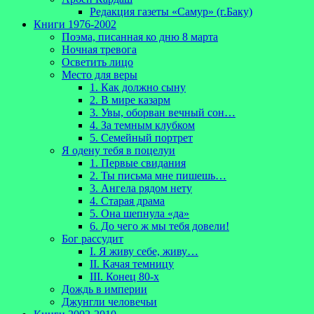
Редакция газеты «Самур» (г.Баку)
Книги 1976-2002
Поэма, писанная ко дню 8 марта
Ночная тревога
Осветить лицо
Место для веры
1. Как должно сыну
2. В мире казарм
3. Увы, оборван вечный сон…
4. За темным клубком
5. Семейный портрет
Я одену тебя в поцелуи
1. Первые свидания
2. Ты письма мне пишешь…
3. Ангела рядом нету
4. Старая драма
5. Она шепнула «да»
6. До чего ж мы тебя довели!
Бог рассудит
I. Я живу себе, живу…
II. Качая темницу
III. Конец 80-х
Дождь в империи
Джунгли человечьи