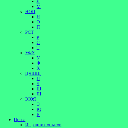
Л
М
НОП
Н
О
П
РСТ
Р
С
Т
УФХ
У
Ф
Х
ЦЧШЩ
Ц
Ч
Ш
Щ
ЭЮЯ
Э
Ю
Я
Проза
Из ранних опытов