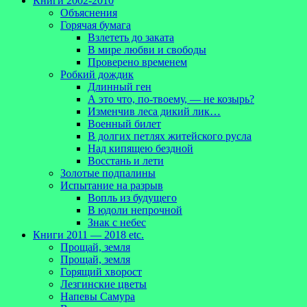
Книги 2002-2010
Объяснения
Горячая бумага
Взлететь до заката
В мире любви и свободы
Проверено временем
Робкий дождик
Длинный ген
А это что, по-твоему, — не козырь?
Изменчив леса дикий лик…
Военный билет
В долгих петлях житейского русла
Над кипящею бездной
Восстань и лети
Золотые подпалины
Испытание на разрыв
Вопль из будущего
В юдоли непрочной
Знак с небес
Книги 2011 — 2018 etc.
Прощай, земля
Прощай, земля
Горящий хворост
Лезгинские цветы
Напевы Самура