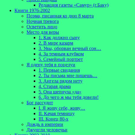
Редакция газеты «Самур» (г.Баку)
Книги 1976-2002
Поэма, писанная ко дню 8 марта
Ночная тревога
Осветить лицо
Место для веры
1. Как должно сыну
2. В мире казарм
3. Увы, оборван вечный сон…
4. За темным клубком
5. Семейный портрет
Я одену тебя в поцелуи
1. Первые свидания
2. Ты письма мне пишешь…
3. Ангела рядом нету
4. Старая драма
5. Она шепнула «да»
6. До чего ж мы тебя довели!
Бог рассудит
I. Я живу себе, живу…
II. Качая темницу
III. Конец 80-х
Дождь в империи
Джунгли человечьи