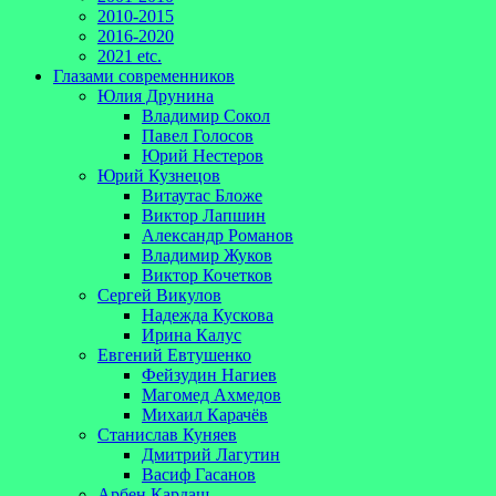
2010-2015
2016-2020
2021 etc.
Глазами современников
Юлия Друнина
Владимир Сокол
Павел Голосов
Юрий Нестеров
Юрий Кузнецов
Витаутас Бложе
Виктор Лапшин
Александр Романов
Владимир Жуков
Виктор Кочетков
Сергей Викулов
Надежда Кускова
Ирина Калус
Евгений Евтушенко
Фейзудин Нагиев
Магомед Ахмедов
Михаил Карачёв
Станислав Куняев
Дмитрий Лагутин
Васиф Гасанов
Арбен Кардаш