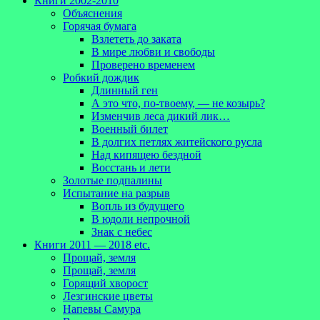
Книги 2002-2010
Объяснения
Горячая бумага
Взлететь до заката
В мире любви и свободы
Проверено временем
Робкий дождик
Длинный ген
А это что, по-твоему, — не козырь?
Изменчив леса дикий лик…
Военный билет
В долгих петлях житейского русла
Над кипящею бездной
Восстань и лети
Золотые подпалины
Испытание на разрыв
Вопль из будущего
В юдоли непрочной
Знак с небес
Книги 2011 — 2018 etc.
Прощай, земля
Прощай, земля
Горящий хворост
Лезгинские цветы
Напевы Самура