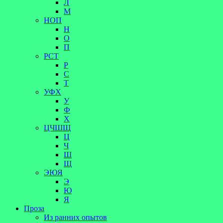
Л
М
НОП
Н
О
П
РСТ
Р
С
Т
УФХ
У
Ф
Х
ЦЧШЩ
Ц
Ч
Ш
Щ
ЭЮЯ
Э
Ю
Я
Проза
Из ранних опытов