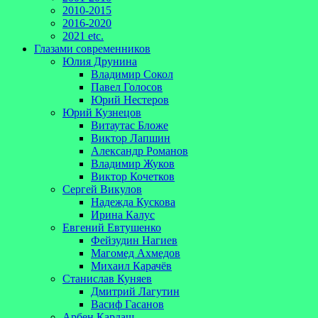
2010-2015
2016-2020
2021 etc.
Глазами современников
Юлия Друнина
Владимир Сокол
Павел Голосов
Юрий Нестеров
Юрий Кузнецов
Витаутас Бложе
Виктор Лапшин
Александр Романов
Владимир Жуков
Виктор Кочетков
Сергей Викулов
Надежда Кускова
Ирина Калус
Евгений Евтушенко
Фейзудин Нагиев
Магомед Ахмедов
Михаил Карачёв
Станислав Куняев
Дмитрий Лагутин
Васиф Гасанов
Арбен Кардаш