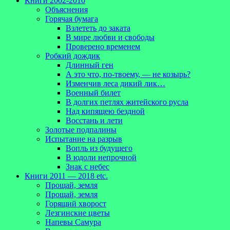
Книги 2002-2010
Объяснения
Горячая бумага
Взлететь до заката
В мире любви и свободы
Проверено временем
Робкий дождик
Длинный ген
А это что, по-твоему, — не козырь?
Изменчив леса дикий лик…
Военный билет
В долгих петлях житейского русла
Над кипящею бездной
Восстань и лети
Золотые подпалины
Испытание на разрыв
Вопль из будущего
В юдоли непрочной
Знак с небес
Книги 2011 — 2018 etc.
Прощай, земля
Прощай, земля
Горящий хворост
Лезгинские цветы
Напевы Самура