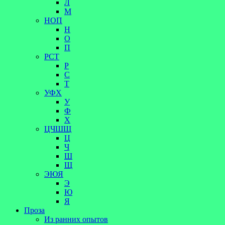
Л
М
НОП
Н
О
П
РСТ
Р
С
Т
УФХ
У
Ф
Х
ЦЧШЩ
Ц
Ч
Ш
Щ
ЭЮЯ
Э
Ю
Я
Проза
Из ранних опытов