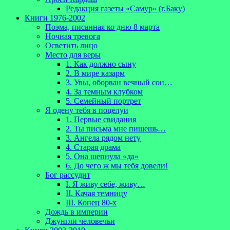
Редакция газеты «Самур» (г.Баку)
Книги 1976-2002
Поэма, писанная ко дню 8 марта
Ночная тревога
Осветить лицо
Место для веры
1. Как должно сыну
2. В мире казарм
3. Увы, оборван вечный сон…
4. За темным клубком
5. Семейный портрет
Я одену тебя в поцелуи
1. Первые свидания
2. Ты письма мне пишешь…
3. Ангела рядом нету
4. Старая драма
5. Она шепнула «да»
6. До чего ж мы тебя довели!
Бог рассудит
I. Я живу себе, живу…
II. Качая темницу
III. Конец 80-х
Дождь в империи
Джунгли человечьи