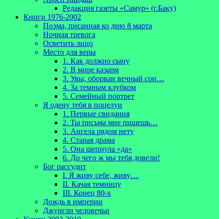
Редакция газеты «Самур» (г.Баку)
Книги 1976-2002
Поэма, писанная ко дню 8 марта
Ночная тревога
Осветить лицо
Место для веры
1. Как должно сыну
2. В мире казарм
3. Увы, оборван вечный сон…
4. За темным клубком
5. Семейный портрет
Я одену тебя в поцелуи
1. Первые свидания
2. Ты письма мне пишешь…
3. Ангела рядом нету
4. Старая драма
5. Она шепнула «да»
6. До чего ж мы тебя довели!
Бог рассудит
I. Я живу себе, живу…
II. Качая темницу
III. Конец 80-х
Дождь в империи
Джунгли человечьи