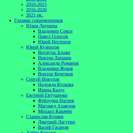
2010-2015
2016-2020
2021 etc.
Глазами современников
Юлия Друнина
Владимир Сокол
Павел Голосов
Юрий Нестеров
Юрий Кузнецов
Витаутас Бложе
Виктор Лапшин
Александр Романов
Владимир Жуков
Виктор Кочетков
Сергей Викулов
Надежда Кускова
Ирина Калус
Евгений Евтушенко
Фейзудин Нагиев
Магомед Ахмедов
Михаил Карачёв
Станислав Куняев
Дмитрий Лагутин
Васиф Гасанов
Арбен Кардаш