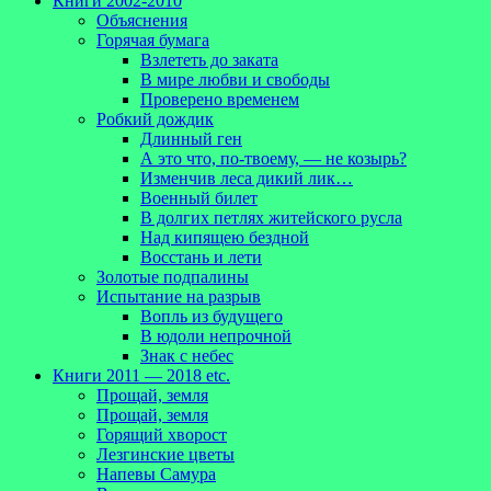
Книги 2002-2010
Объяснения
Горячая бумага
Взлететь до заката
В мире любви и свободы
Проверено временем
Робкий дождик
Длинный ген
А это что, по-твоему, — не козырь?
Изменчив леса дикий лик…
Военный билет
В долгих петлях житейского русла
Над кипящею бездной
Восстань и лети
Золотые подпалины
Испытание на разрыв
Вопль из будущего
В юдоли непрочной
Знак с небес
Книги 2011 — 2018 etc.
Прощай, земля
Прощай, земля
Горящий хворост
Лезгинские цветы
Напевы Самура