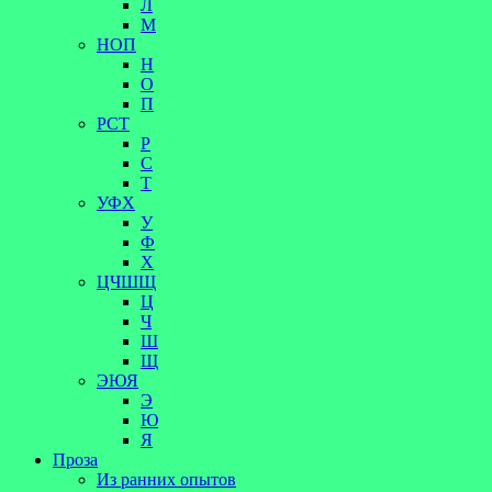
Л
М
НОП
Н
О
П
РСТ
Р
С
Т
УФХ
У
Ф
Х
ЦЧШЩ
Ц
Ч
Ш
Щ
ЭЮЯ
Э
Ю
Я
Проза
Из ранних опытов