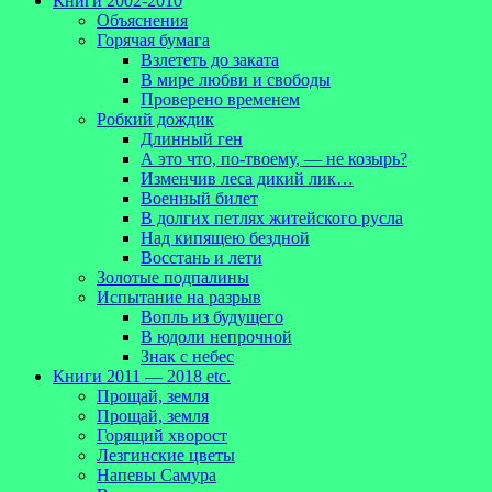
Книги 2002-2010
Объяснения
Горячая бумага
Взлететь до заката
В мире любви и свободы
Проверено временем
Робкий дождик
Длинный ген
А это что, по-твоему, — не козырь?
Изменчив леса дикий лик…
Военный билет
В долгих петлях житейского русла
Над кипящею бездной
Восстань и лети
Золотые подпалины
Испытание на разрыв
Вопль из будущего
В юдоли непрочной
Знак с небес
Книги 2011 — 2018 etc.
Прощай, земля
Прощай, земля
Горящий хворост
Лезгинские цветы
Напевы Самура