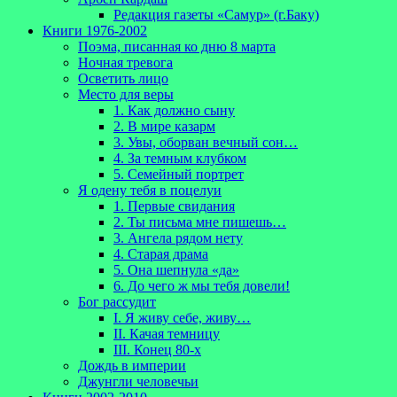
Редакция газеты «Самур» (г.Баку)
Книги 1976-2002
Поэма, писанная ко дню 8 марта
Ночная тревога
Осветить лицо
Место для веры
1. Как должно сыну
2. В мире казарм
3. Увы, оборван вечный сон…
4. За темным клубком
5. Семейный портрет
Я одену тебя в поцелуи
1. Первые свидания
2. Ты письма мне пишешь…
3. Ангела рядом нету
4. Старая драма
5. Она шепнула «да»
6. До чего ж мы тебя довели!
Бог рассудит
I. Я живу себе, живу…
II. Качая темницу
III. Конец 80-х
Дождь в империи
Джунгли человечьи