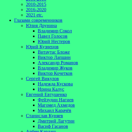
2010-2015
2016-2020
2021 etc.
Глазами современников
Юлия Друнина
Владимир Сокол
Павел Голосов
Юрий Нестеров
Юрий Кузнецов
Витаутас Бложе
Виктор Лапшин
Александр Романов
Владимир Жуков
Виктор Кочетков
Сергей Викулов
Надежда Кускова
Ирина Калус
Евгений Евтушенко
Фейзудин Нагиев
Магомед Ахмедов
Михаил Карачёв
Станислав Куняев
Дмитрий Лагутин
Васиф Гасанов
Арбен Кардаш