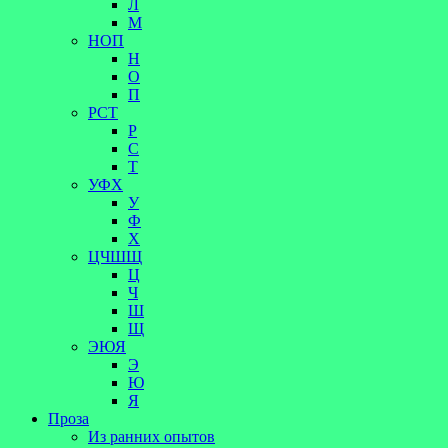
Л
М
НОП
Н
О
П
РСТ
Р
С
Т
УФХ
У
Ф
Х
ЦЧШЩ
Ц
Ч
Ш
Щ
ЭЮЯ
Э
Ю
Я
Проза
Из ранних опытов