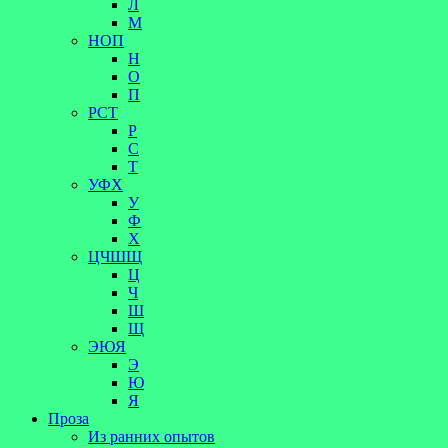
Л
М
НОП
Н
О
П
РСТ
Р
С
Т
УФХ
У
Ф
Х
ЦЧШЩ
Ц
Ч
Ш
Щ
ЭЮЯ
Э
Ю
Я
Проза
Из ранних опытов