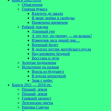
Книги 2002-2010
Объяснения
Горячая бумага
Взлететь до заката
В мире любви и свободы
Проверено временем
Робкий дождик
Длинный ген
А это что, по-твоему, — не козырь?
Изменчив леса дикий лик…
Военный билет
В долгих петлях житейского русла
Над кипящею бездной
Восстань и лети
Золотые подпалины
Испытание на разрыв
Вопль из будущего
В юдоли непрочной
Знак с небес
Книги 2011 — 2018 etc.
Прощай, земля
Прощай, земля
Горящий хворост
Лезгинские цветы
Напевы Самура