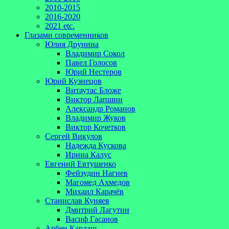
2010-2015
2016-2020
2021 etc.
Глазами современников
Юлия Друнина
Владимир Сокол
Павел Голосов
Юрий Нестеров
Юрий Кузнецов
Витаутас Бложе
Виктор Лапшин
Александр Романов
Владимир Жуков
Виктор Кочетков
Сергей Викулов
Надежда Кускова
Ирина Калус
Евгений Евтушенко
Фейзудин Нагиев
Магомед Ахмедов
Михаил Карачёв
Станислав Куняев
Дмитрий Лагутин
Васиф Гасанов
Арбен Кардаш