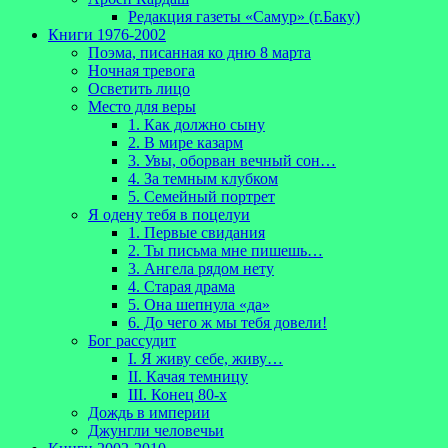
Редакция газеты «Самур» (г.Баку)
Книги 1976-2002
Поэма, писанная ко дню 8 марта
Ночная тревога
Осветить лицо
Место для веры
1. Как должно сыну
2. В мире казарм
3. Увы, оборван вечный сон…
4. За темным клубком
5. Семейный портрет
Я одену тебя в поцелуи
1. Первые свидания
2. Ты письма мне пишешь…
3. Ангела рядом нету
4. Старая драма
5. Она шепнула «да»
6. До чего ж мы тебя довели!
Бог рассудит
I. Я живу себе, живу…
II. Качая темницу
III. Конец 80-х
Дождь в империи
Джунгли человечьи