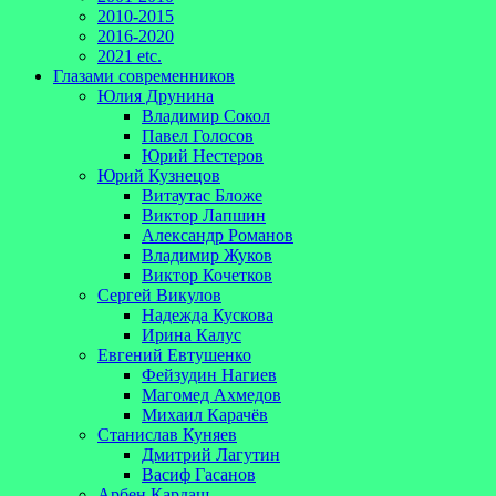
2010-2015
2016-2020
2021 etc.
Глазами современников
Юлия Друнина
Владимир Сокол
Павел Голосов
Юрий Нестеров
Юрий Кузнецов
Витаутас Бложе
Виктор Лапшин
Александр Романов
Владимир Жуков
Виктор Кочетков
Сергей Викулов
Надежда Кускова
Ирина Калус
Евгений Евтушенко
Фейзудин Нагиев
Магомед Ахмедов
Михаил Карачёв
Станислав Куняев
Дмитрий Лагутин
Васиф Гасанов
Арбен Кардаш