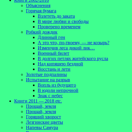
Книги 2002-2010
Объяснения
Горячая бумага
Взлететь до заката
В мире любви и свободы
Проверено временем
Робкий дождик
Длинный ген
А это что, по-твоему, — не козырь?
Изменчив леса дикий лик…
Военный билет
В долгих петлях житейского русла
Над кипящею бездной
Восстань и лети
Золотые подпалины
Испытание на разрыв
Вопль из будущего
В юдоли непрочной
Знак с небес
Книги 2011 — 2018 etc.
Прощай, земля
Прощай, земля
Горящий хворост
Лезгинские цветы
Напевы Самура