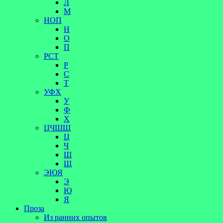
Л
М
НОП
Н
О
П
РСТ
Р
С
Т
УФХ
У
Ф
Х
ЦЧШЩ
Ц
Ч
Ш
Щ
ЭЮЯ
Э
Ю
Я
Проза
Из ранних опытов