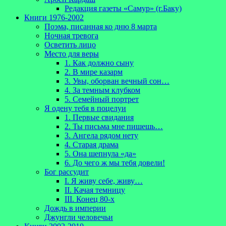
Редакция газеты «Самур» (г.Баку)
Книги 1976-2002
Поэма, писанная ко дню 8 марта
Ночная тревога
Осветить лицо
Место для веры
1. Как должно сыну
2. В мире казарм
3. Увы, оборван вечный сон…
4. За темным клубком
5. Семейный портрет
Я одену тебя в поцелуи
1. Первые свидания
2. Ты письма мне пишешь…
3. Ангела рядом нету
4. Старая драма
5. Она шепнула «да»
6. До чего ж мы тебя довели!
Бог рассудит
I. Я живу себе, живу…
II. Качая темницу
III. Конец 80-х
Дождь в империи
Джунгли человечьи