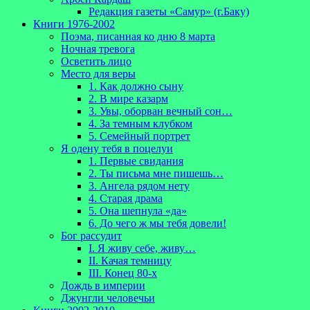
Редакция газеты «Самур» (г.Баку)
Книги 1976-2002
Поэма, писанная ко дню 8 марта
Ночная тревога
Осветить лицо
Место для веры
1. Как должно сыну
2. В мире казарм
3. Увы, оборван вечный сон…
4. За темным клубком
5. Семейный портрет
Я одену тебя в поцелуи
1. Первые свидания
2. Ты письма мне пишешь…
3. Ангела рядом нету
4. Старая драма
5. Она шепнула «да»
6. До чего ж мы тебя довели!
Бог рассудит
I. Я живу себе, живу…
II. Качая темницу
III. Конец 80-х
Дождь в империи
Джунгли человечьи