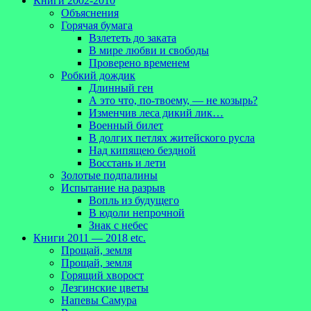
Книги 2002-2010
Объяснения
Горячая бумага
Взлететь до заката
В мире любви и свободы
Проверено временем
Робкий дождик
Длинный ген
А это что, по-твоему, — не козырь?
Изменчив леса дикий лик…
Военный билет
В долгих петлях житейского русла
Над кипящею бездной
Восстань и лети
Золотые подпалины
Испытание на разрыв
Вопль из будущего
В юдоли непрочной
Знак с небес
Книги 2011 — 2018 etc.
Прощай, земля
Прощай, земля
Горящий хворост
Лезгинские цветы
Напевы Самура