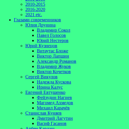
2010-2015
2016-2020
2021 etc.
Глазами современников
Юлия Друнина
Владимир Сокол
Павел Голосов
Юрий Нестеров
Юрий Кузнецов
Витаутас Бложе
Виктор Лапшин
Александр Романов
Владимир Жуков
Виктор Кочетков
Сергей Викулов
Надежда Кускова
Ирина Калус
Евгений Евтушенко
Фейзудин Нагиев
Магомед Ахмедов
Михаил Карачёв
Станислав Куняев
Дмитрий Лагутин
Васиф Гасанов
Арбен Кардаш