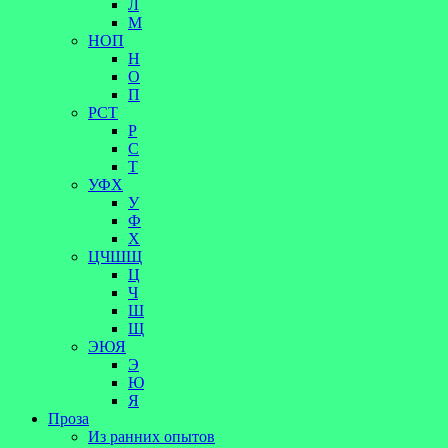
Л
М
НОП
Н
О
П
РСТ
Р
С
Т
УФХ
У
Ф
Х
ЦЧШЩ
Ц
Ч
Ш
Щ
ЭЮЯ
Э
Ю
Я
Проза
Из ранних опытов