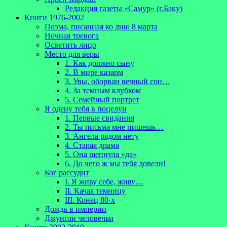
Редакция газеты «Самур» (г.Баку)
Книги 1976-2002
Поэма, писанная ко дню 8 марта
Ночная тревога
Осветить лицо
Место для веры
1. Как должно сыну
2. В мире казарм
3. Увы, оборван вечный сон…
4. За темным клубком
5. Семейный портрет
Я одену тебя в поцелуи
1. Первые свидания
2. Ты письма мне пишешь…
3. Ангела рядом нету
4. Старая драма
5. Она шепнула «да»
6. До чего ж мы тебя довели!
Бог рассудит
I. Я живу себе, живу…
II. Качая темницу
III. Конец 80-х
Дождь в империи
Джунгли человечьи