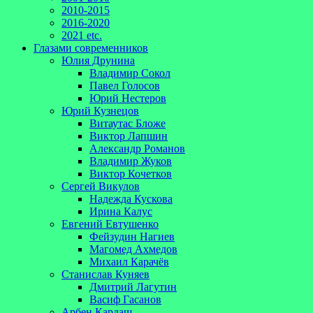
2010-2015
2016-2020
2021 etc.
Глазами современников
Юлия Друнина
Владимир Сокол
Павел Голосов
Юрий Нестеров
Юрий Кузнецов
Витаутас Бложе
Виктор Лапшин
Александр Романов
Владимир Жуков
Виктор Кочетков
Сергей Викулов
Надежда Кускова
Ирина Калус
Евгений Евтушенко
Фейзудин Нагиев
Магомед Ахмедов
Михаил Карачёв
Станислав Куняев
Дмитрий Лагутин
Васиф Гасанов
Арбен Кардаш