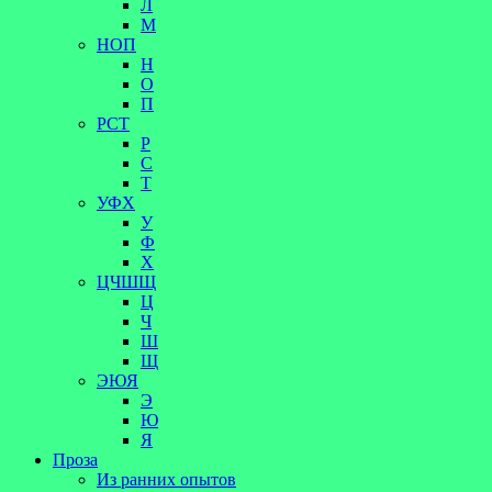
Л
М
НОП
Н
О
П
РСТ
Р
С
Т
УФХ
У
Ф
Х
ЦЧШЩ
Ц
Ч
Ш
Щ
ЭЮЯ
Э
Ю
Я
Проза
Из ранних опытов