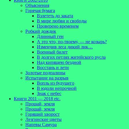
Книги 2002-2010
Объяснения
Горячая бумага
Взлететь до заката
В мире любви и свободы
Проверено временем
Робкий дождик
Длинный ген
А это что, по-твоему, — не козырь?
Изменчив леса дикий лик…
Военный билет
В долгих петлях житейского русла
Над кипящею бездной
Восстань и лети
Золотые подпалины
Испытание на разрыв
Вопль из будущего
В юдоли непрочной
Знак с небес
Книги 2011 — 2018 etc.
Прощай, земля
Прощай, земля
Горящий хворост
Лезгинские цветы
Напевы Самура