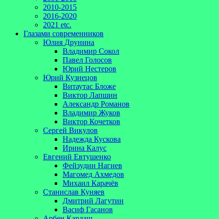
2010-2015
2016-2020
2021 etc.
Глазами современников
Юлия Друнина
Владимир Сокол
Павел Голосов
Юрий Нестеров
Юрий Кузнецов
Витаутас Бложе
Виктор Лапшин
Александр Романов
Владимир Жуков
Виктор Кочетков
Сергей Викулов
Надежда Кускова
Ирина Калус
Евгений Евтушенко
Фейзудин Нагиев
Магомед Ахмедов
Михаил Карачёв
Станислав Куняев
Дмитрий Лагутин
Васиф Гасанов
Арбен Кардаш