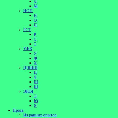
Л
М
НОП
Н
О
П
РСТ
Р
С
Т
УФХ
У
Ф
Х
ЦЧШЩ
Ц
Ч
Ш
Щ
ЭЮЯ
Э
Ю
Я
Проза
Из ранних опытов