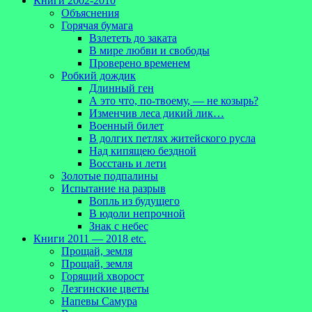
Книги 2002-2010
Объяснения
Горячая бумага
Взлететь до заката
В мире любви и свободы
Проверено временем
Робкий дождик
Длинный ген
А это что, по-твоему, — не козырь?
Изменчив леса дикий лик…
Военный билет
В долгих петлях житейского русла
Над кипящею бездной
Восстань и лети
Золотые подпалины
Испытание на разрыв
Вопль из будущего
В юдоли непрочной
Знак с небес
Книги 2011 — 2018 etc.
Прощай, земля
Прощай, земля
Горящий хворост
Лезгинские цветы
Напевы Самура